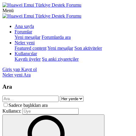
Menü
Ana sayfa
Forumlar
Yeni mesajlar
Forumlarda ara
Neler yeni
Featured content
Yeni mesajlar
Son aktiviteler
Kullanıcılar
Kayıtlı üyeler
Şu anki ziyaretçiler
Giriş yap
Kayıt ol
Neler yeni
Ara
Ara
Sadece başlıkları ara
Kullanıcı: