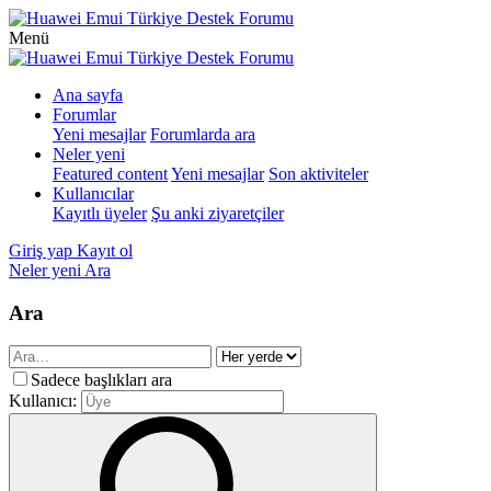
Menü
Ana sayfa
Forumlar
Yeni mesajlar
Forumlarda ara
Neler yeni
Featured content
Yeni mesajlar
Son aktiviteler
Kullanıcılar
Kayıtlı üyeler
Şu anki ziyaretçiler
Giriş yap
Kayıt ol
Neler yeni
Ara
Ara
Sadece başlıkları ara
Kullanıcı: