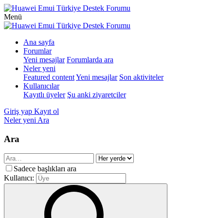
Menü
Ana sayfa
Forumlar
Yeni mesajlar
Forumlarda ara
Neler yeni
Featured content
Yeni mesajlar
Son aktiviteler
Kullanıcılar
Kayıtlı üyeler
Şu anki ziyaretçiler
Giriş yap
Kayıt ol
Neler yeni
Ara
Ara
Sadece başlıkları ara
Kullanıcı: