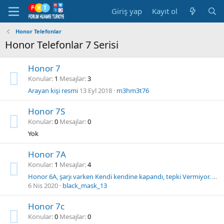
Giriş yap
Kayıt ol
Honor Telefonlar
Honor Telefonlar 7 Serisi
Honor 7
Konular
1
Mesajlar
3
Arayan kişi resmi
13 Eyl 2018
m3hm3t76
Honor 7S
Konular
0
Mesajlar
0
Yok
Honor 7A
Konular
1
Mesajlar
4
Honor 6A, şarjı varken Kendi kendine kapandı, tepki Vermiyor. Çözüm Nedir bilen var mı?
6 Nis 2020
black_mask_13
Honor 7c
Konular
0
Mesajlar
0