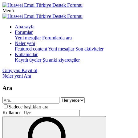
Menü
Ana sayfa
Forumlar
Yeni mesajlar
Forumlarda ara
Neler yeni
Featured content
Yeni mesajlar
Son aktiviteler
Kullanıcılar
Kayıtlı üyeler
Şu anki ziyaretçiler
Giriş yap
Kayıt ol
Neler yeni
Ara
Ara
Sadece başlıkları ara
Kullanıcı: