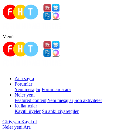
Menü
Ana sayfa
Forumlar
Yeni mesajlar
Forumlarda ara
Neler yeni
Featured content
Yeni mesajlar
Son aktiviteler
Kullanıcılar
Kayıtlı üyeler
Şu anki ziyaretçiler
Giriş yap
Kayıt ol
Neler yeni
Ara