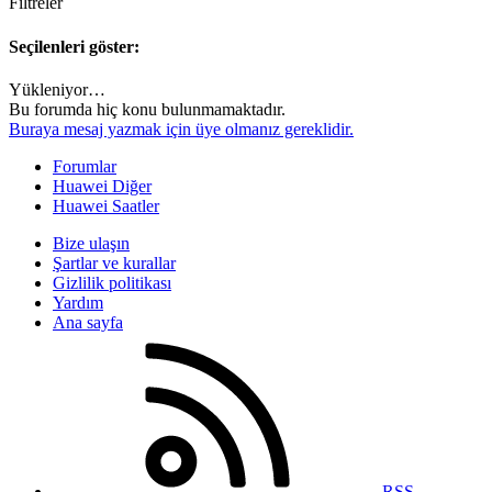
Filtreler
Seçilenleri göster:
Yükleniyor…
Bu forumda hiç konu bulunmamaktadır.
Buraya mesaj yazmak için üye olmanız gereklidir.
Forumlar
Huawei Diğer
Huawei Saatler
Bize ulaşın
Şartlar ve kurallar
Gizlilik politikası
Yardım
Ana sayfa
RSS