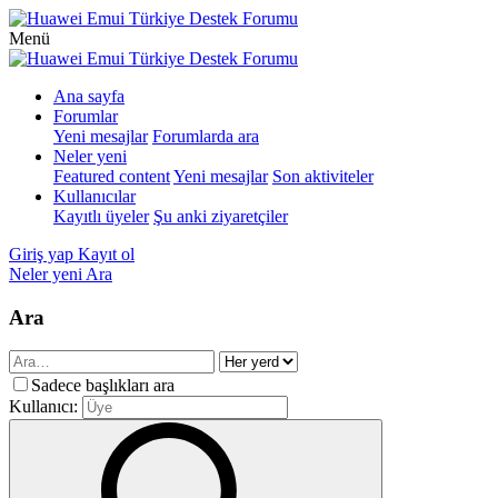
Menü
Ana sayfa
Forumlar
Yeni mesajlar
Forumlarda ara
Neler yeni
Featured content
Yeni mesajlar
Son aktiviteler
Kullanıcılar
Kayıtlı üyeler
Şu anki ziyaretçiler
Giriş yap
Kayıt ol
Neler yeni
Ara
Ara
Sadece başlıkları ara
Kullanıcı: