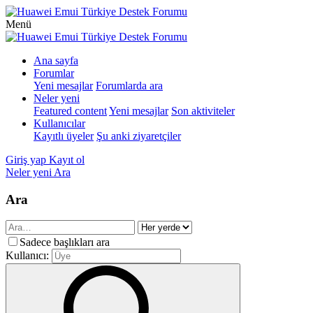
Menü
Ana sayfa
Forumlar
Yeni mesajlar
Forumlarda ara
Neler yeni
Featured content
Yeni mesajlar
Son aktiviteler
Kullanıcılar
Kayıtlı üyeler
Şu anki ziyaretçiler
Giriş yap
Kayıt ol
Neler yeni
Ara
Ara
Sadece başlıkları ara
Kullanıcı: