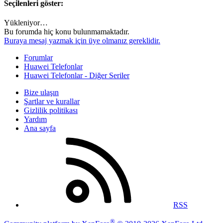
Seçilenleri göster:
Yükleniyor…
Bu forumda hiç konu bulunmamaktadır.
Buraya mesaj yazmak için üye olmanız gereklidir.
Forumlar
Huawei Telefonlar
Huawei Telefonlar - Diğer Seriler
Bize ulaşın
Şartlar ve kurallar
Gizlilik politikası
Yardım
Ana sayfa
RSS
®