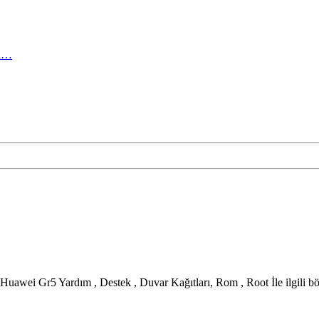
ma…
wei Gr5 Yardım , Destek , Duvar Kağıtları, Rom , Root İle ilgili b