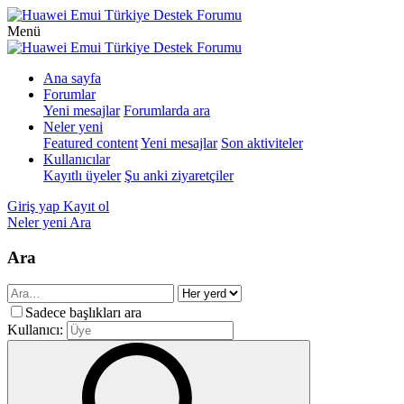
Menü
Ana sayfa
Forumlar
Yeni mesajlar
Forumlarda ara
Neler yeni
Featured content
Yeni mesajlar
Son aktiviteler
Kullanıcılar
Kayıtlı üyeler
Şu anki ziyaretçiler
Giriş yap
Kayıt ol
Neler yeni
Ara
Ara
Sadece başlıkları ara
Kullanıcı: