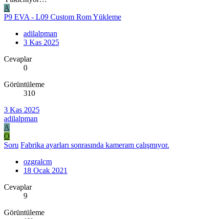
A
P9 EVA - L09 Custom Rom Yükleme
adilalpman
3 Kas 2025
Cevaplar
0
Görüntüleme
310
3 Kas 2025
adilalpman
A
O
Soru
Fabrika ayarları sonrasında kameram çalışmıyor.
ozgralcm
18 Ocak 2021
Cevaplar
9
Görüntüleme