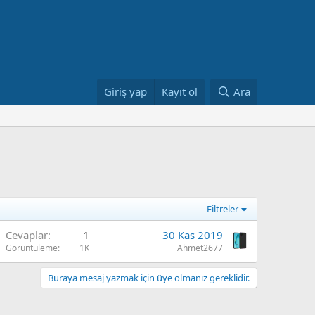
Giriş yap
Kayıt ol
Ara
Filtreler
Cevaplar
1
30 Kas 2019
Görüntüleme
1K
Ahmet2677
Buraya mesaj yazmak için üye olmanız gereklidir.