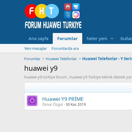
Ana sayfa
Forumlar
Neler yeni
Kullan
Yeni mesajlar
Forumlarda ara
Forumlar
Huawei Telefonlar
Huawei Telefonlar - Y Seri
huawei y9
huawei y9 türkiye forum , huawei y9 Türkiye teknik destek y
Huawei Y9 PRİME
Ö
Öznur Özgür
30 Kas 2019