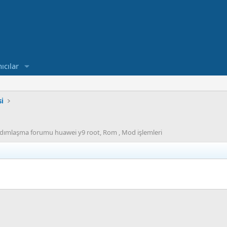
ıcılar
si
ardımlaşma forumu huawei y9 root, Rom , Mod işlemleri