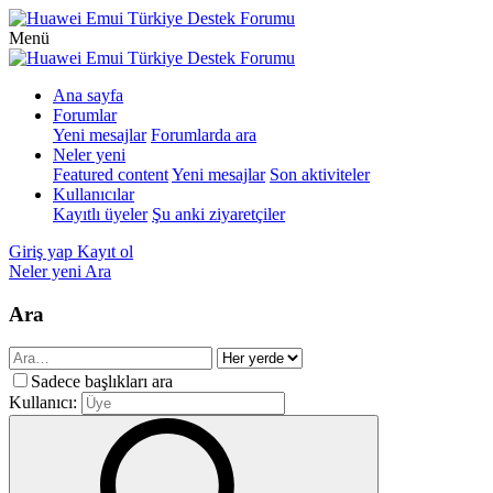
Menü
Ana sayfa
Forumlar
Yeni mesajlar
Forumlarda ara
Neler yeni
Featured content
Yeni mesajlar
Son aktiviteler
Kullanıcılar
Kayıtlı üyeler
Şu anki ziyaretçiler
Giriş yap
Kayıt ol
Neler yeni
Ara
Ara
Sadece başlıkları ara
Kullanıcı: