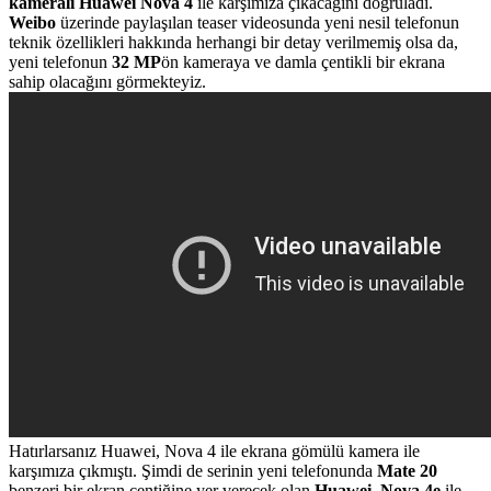
kameralı Huawei Nova 4
ile karşımıza çıkacağını doğruladı.
Weibo
üzerinde paylaşılan teaser videosunda yeni nesil telefonun
teknik özellikleri hakkında herhangi bir detay verilmemiş olsa da,
yeni telefonun
32 MP
ön kameraya ve damla çentikli bir ekrana
sahip olacağını görmekteyiz.
Hatırlarsanız Huawei, Nova 4 ile ekrana gömülü kamera ile
karşımıza çıkmıştı. Şimdi de serinin yeni telefonunda
Mate 20
benzeri bir ekran çentiğine yer verecek olan
Huawei, Nova 4e
ile