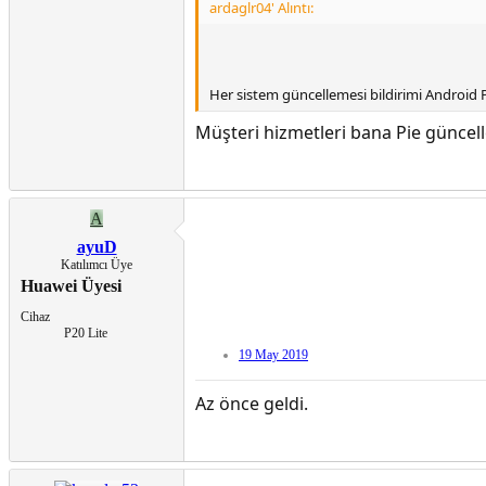
ardaglr04' Alıntı:
Her sistem güncellemesi bildirimi Android P
Müşteri hizmetleri bana Pie günce
A
ayuD
Katılımcı Üye
Huawei Üyesi
Cihaz
P20 Lite
19 May 2019
Az önce geldi.