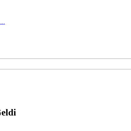
ma…
eldi