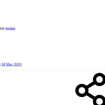
tan
teodan
i
18 May 2019