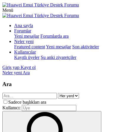
Menü
Ana sayfa
Forumlar
Yeni mesajlar
Forumlarda ara
Neler yeni
Featured content
Yeni mesajlar
Son aktiviteler
Kullanıcılar
Kayıtlı üyeler
Şu anki ziyaretçiler
Giriş yap
Kayıt ol
Neler yeni
Ara
Ara
Sadece başlıkları ara
Kullanıcı: