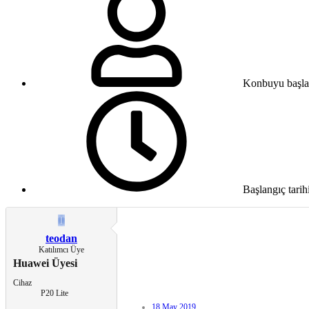
Konbuyu başla
Başlangıç tarih
T
teodan
Katılımcı Üye
Huawei Üyesi
Cihaz
P20 Lite
18 May 2019