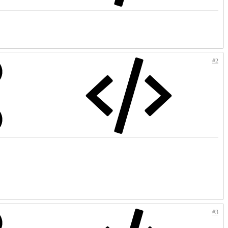
#2
#3