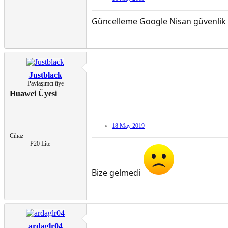
Güncelleme Google Nisan güvenlik g
Justblack
Paylaşımcı üye
Huawei Üyesi
18 May 2019
Cihaz
P20 Lite
Bize gelmedi
ardaglr04