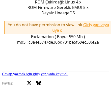
ROM Çekirdeği: Linux 4.x
ROM Firmware Gerekli: EMUI 5.x
Dayalı: LineageOS
You do not have permission to view link
Giriş yap veya
üye ol.
Exclamation ( Boyut 550 Mb )
md5 : c3a4e3747de36bd731be5f69ec306f2a
Cevap yazmak için giriş yap yada kayıt ol.
X
Bluesky
Facebook
Paylaş: