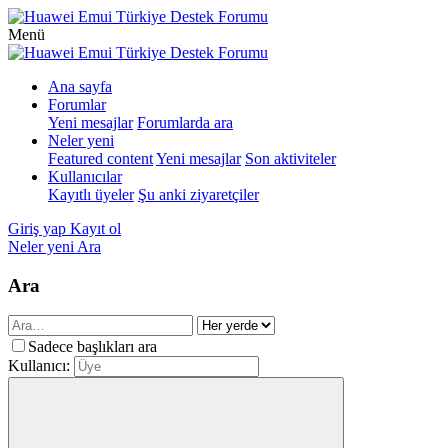
Menü
Ana sayfa
Forumlar
Yeni mesajlar
Forumlarda ara
Neler yeni
Featured content
Yeni mesajlar
Son aktiviteler
Kullanıcılar
Kayıtlı üyeler
Şu anki ziyaretçiler
Giriş yap
Kayıt ol
Neler yeni
Ara
Ara
Sadece başlıkları ara
Kullanıcı: