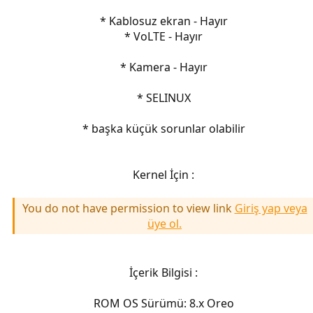
* Kablosuz ekran - Hayır
* VoLTE - Hayır
* Kamera - Hayır
* SELINUX
* başka küçük sorunlar olabilir
Kernel İçin :
You do not have permission to view link
Giriş yap veya
üye ol.
İçerik Bilgisi :
ROM OS Sürümü: 8.x Oreo