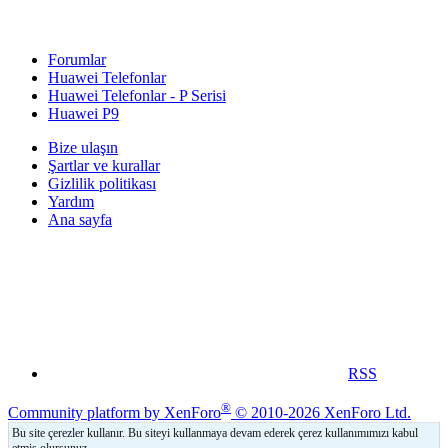
Forumlar
Huawei Telefonlar
Huawei Telefonlar - P Serisi
Huawei P9
Bize ulaşın
Şartlar ve kurallar
Gizlilik politikası
Yardım
Ana sayfa
RSS
®
Community platform by XenForo
© 2010-2026 XenForo Ltd.
Bu site çerezler kullanır. Bu siteyi kullanmaya devam ederek çerez kullanımımızı kabul
etmiş olursunuz.