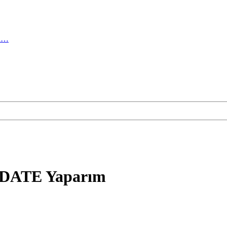
ma…
UPDATE Yaparım