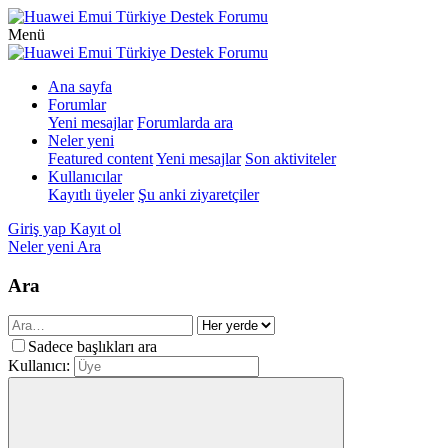
Menü
Ana sayfa
Forumlar
Yeni mesajlar
Forumlarda ara
Neler yeni
Featured content
Yeni mesajlar
Son aktiviteler
Kullanıcılar
Kayıtlı üyeler
Şu anki ziyaretçiler
Giriş yap
Kayıt ol
Neler yeni
Ara
Ara
Sadece başlıkları ara
Kullanıcı: