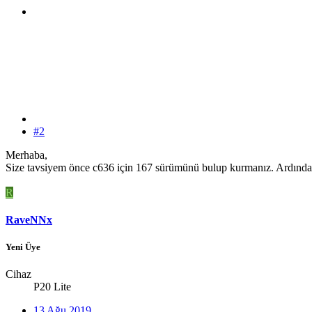
#2
Merhaba,
Size tavsiyem önce c636 için 167 sürümünü bulup kurmanız. Ardında
R
RaveNNx
Yeni Üye
Cihaz
P20 Lite
13 Ağu 2019