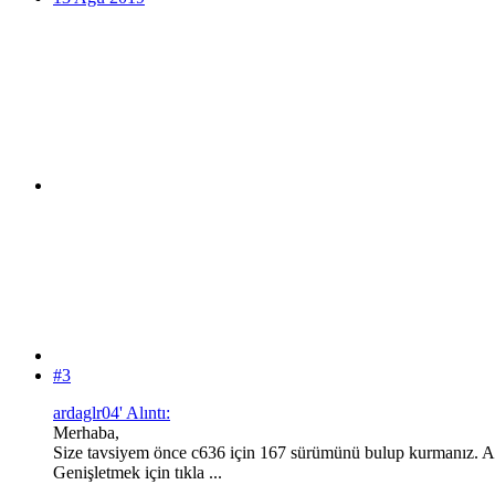
#3
ardaglr04' Alıntı:
Merhaba,
Size tavsiyem önce c636 için 167 sürümünü bulup kurmanız. A
Genişletmek için tıkla ...