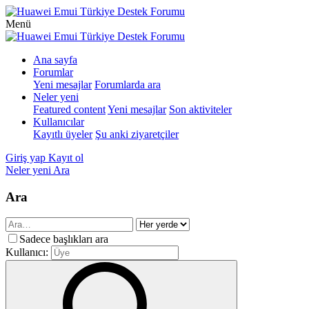
Menü
Ana sayfa
Forumlar
Yeni mesajlar
Forumlarda ara
Neler yeni
Featured content
Yeni mesajlar
Son aktiviteler
Kullanıcılar
Kayıtlı üyeler
Şu anki ziyaretçiler
Giriş yap
Kayıt ol
Neler yeni
Ara
Ara
Sadece başlıkları ara
Kullanıcı: