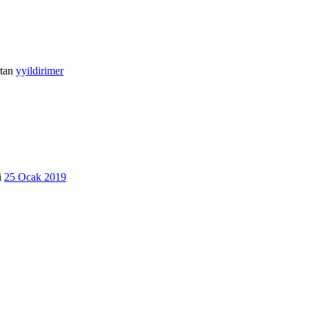
tan
yyildirimer
i
25 Ocak 2019