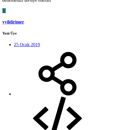
denemenizi tavsiye ederim
Y
yyildirimer
Yeni Üye
25 Ocak 2019