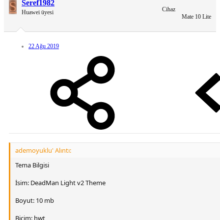
S
Seref1982
Cihaz
Huawei üyesi
Mate 10 Lite
22 Ağu 2019
ademoyuklu' Alıntı:
Tema Bilgisi
İsim: DeadMan Light v2 Theme
Boyut: 10 mb
Bicim: hwt