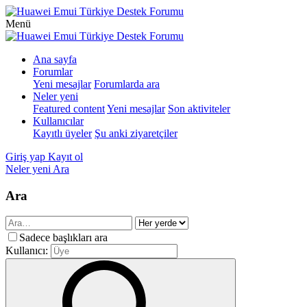
Menü
Ana sayfa
Forumlar
Yeni mesajlar
Forumlarda ara
Neler yeni
Featured content
Yeni mesajlar
Son aktiviteler
Kullanıcılar
Kayıtlı üyeler
Şu anki ziyaretçiler
Giriş yap
Kayıt ol
Neler yeni
Ara
Ara
Sadece başlıkları ara
Kullanıcı: