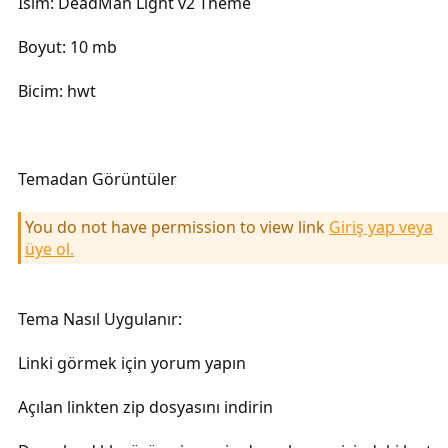
İsim: DeadMan Light v2 Theme
Boyut: 10 mb
Bicim: hwt
Temadan Görüntüler
You do not have permission to view link
Giriş yap veya
üye ol.
Tema Nasıl Uygulanır:
Linki görmek için yorum yapın
Açılan linkten zip dosyasını indirin