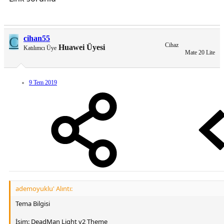
C
cihan55
Cihaz
Huawei Üyesi
Katılımcı Üye
Mate 20 Lite
9 Tem 2019
ademoyuklu' Alıntı:
Tema Bilgisi
İsim: DeadMan Light v2 Theme