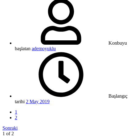
Konbuyu
başlatan
ademoyuklu
Başlangıç
tarihi
2 May 2019
1
2
Sonraki
1 of 2