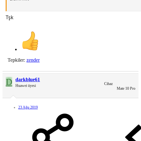
Tşk
Temadan Görüntüler
You do not have permission to view link
Giriş yap veya üye ol.
Tema Nasıl Uygulanır:
Tepkiler:
zender
Linki görmek için yorum yapın
Açılan linkten zip dosyasını indirin
D
darkblue61
Cihaz
Download klasörüne inen zip dosyalasının içindeki hwt dosyasini
Huawei üyesi
Mate 10 Pro
dahili depolama alanındaki Theme klasörüne kopyalayın
Ardından tema uygulamasını açın ve uygulayın.
23 Ağu 2019
Hepsi bu kadar güle güle kullanın
ALINTIDIR. ( denenmiştir.)