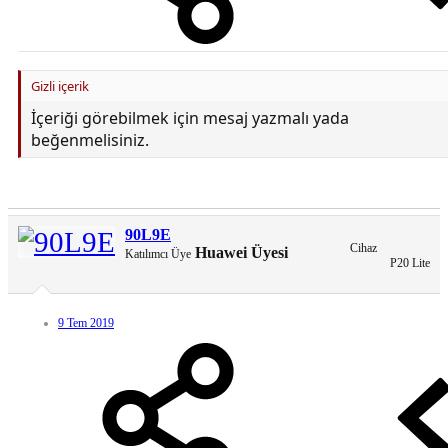
Hepsi bu kadar güle güle kullanın
ALINTIDIR. ( denenmiştir.)
Gizli içerik
İçeriği görebilmek için mesaj yazmalı yada
İndirme Linki:
beğenmelisiniz.
You do not have permission to view link
Giriş yap veya üye ol.
[Gizli
içerik]
90L9E
Cihaz
Huawei Üyesi
Katılımcı Üye
P20 Lite
9 Tem 2019