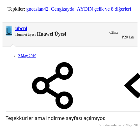
Tepkiler:
gncaslan42
,
Cengizayda
,
AYDIN çelik
ve 8 diğerleri
U
ubcnl
Cihaz
Huawei Üyesi
Huawei üyesi
P20 Lite
2 May 2019
Teşekkürler ama indirme sayfası açılmıyor.
Son düzenleme:
2 May 201