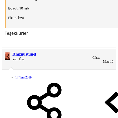
Boyut: 10 mb
Bicim: hwt
Teşekkürler
Temadan Görüntüler
You do not have permission to view link
Giriş yap veya üye ol.
R
Rmznustunel
Cihaz
Yeni Üye
Mate 10
Tema Nasıl Uygulanır:
Linki görmek için yorum yapın
17 Tem 2019
Açılan linkten zip dosyasını indirin
Download klasörüne inen zip dosyalasının içindeki hwt dosyasini
dahili depolama alanındaki Theme klasörüne kopyalayın
Ardından tema uygulamasını açın ve uygulayın.
Hepsi bu kadar güle güle kullanın