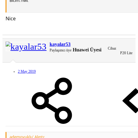
Bicim: hwt
Nice
Temadan Görüntüler
You do not have permission to view link
Giriş yap veya üye ol.
kayalar53
Cihaz
Huawei Üyesi
Paylaşımcı üye
Tema Nasıl Uygulanır:
P20 Lite
Linki görmek için yorum yapın
2 May 2019
Açılan linkten zip dosyasını indirin
Download klasörüne inen zip dosyalasının içindeki hwt dosyasini
dahili depolama alanındaki Theme klasörüne kopyalayın
Ardından tema uygulamasını açın ve uygulayın.
Hepsi bu kadar güle güle kullanın
ALINTIDIR. ( denenmiştir.)
ademoyuklu' Alıntı: