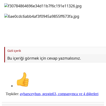
Gizli içerik
Bu içeriği görmek için cevap yazmalısınız.
Tepkiler:
aybarsceyhun
,
gezgin63
,
companymca
ve 4 diğerleri