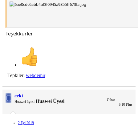
Teşekkürler
[Gizli içerik]
Tepkiler:
webdemir
C
ceki
Cihaz
Huawei Üyesi
Huawei üyesi
P10 Plus
2 Eyl 2019