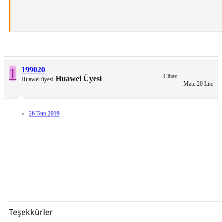
[Gizli içerik]
1
199020
Cihaz
Huawei Üyesi
Huawei üyesi
Mate 20 Lite
26 Tem 2019
Teşekkürler