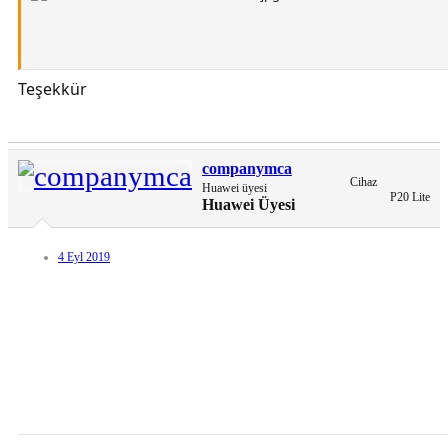
Teşekkür
[Gizli içerik]
companymca
Cihaz
Huawei üyesi
P20 Lite
Huawei Üyesi
4 Eyl 2019