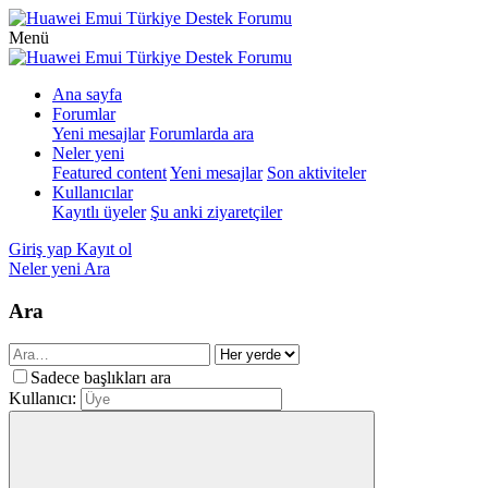
Menü
Ana sayfa
Forumlar
Yeni mesajlar
Forumlarda ara
Neler yeni
Featured content
Yeni mesajlar
Son aktiviteler
Kullanıcılar
Kayıtlı üyeler
Şu anki ziyaretçiler
Giriş yap
Kayıt ol
Neler yeni
Ara
Ara
Sadece başlıkları ara
Kullanıcı: