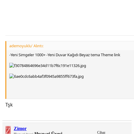
ademoyuklu' Alıntı:
-Yeni Simgeler 1000+ -Yeni Duvar Kağıdı Beyaz tema Theme link
Tşk
[Gizli içerik]
Z
Zimor
Cihaz
Huawei Üyesi