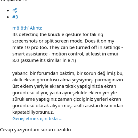
#3
m8l8th' Alıntı:
Its detecting the knuckle gesture for taking
screenshots or split screen mode. Does it on my
mate 10 pro too. They can be turned off in settings -
smart assistance - motion control, at least in emui
8.0 {assume it's similar in 8.1)
yabanci bir forumdan baktim, bir sorun değilmiş bu,
akıllı ekran görüntüsü alma şeysiymiş. parmaginizin
üst eklem yeriyle ekrana tıktık yaptiginizda ekran
görüntüsü alıyor, ya da aynı şekilde eklem yeriyle
sürükleme yaptıgınız zaman çizdiginiz yerleri ekran
görüntüsü olarak alıyormuş. akıllı asistan kısmından
kapatabiliyorsunuz.
Genişletmek için tıkla ...
Cevap yaziyordum sorun cozuldu