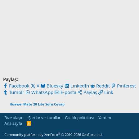
Paylaş:
Facebook
X
Bluesky
LinkedIn
Reddit
Pinterest
Tumblr
WhatsApp
E-posta
Paylaş
Link
Huawei Mate 20 Lite Soru Cevap
Bize ulaşın
Şartlar ve kurallar
Gizlilik politikası
Yardım
Ana sayfa
R
S
S
®
Community platform by XenForo
© 2010-2026 XenForo Ltd.