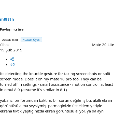
m8l8th
Paylaşımcı üye
Destek Ekibi
Huawei Üyesi
Cihaz
Mate 20 Lite
19 Şub 2019
#2
Its detecting the knuckle gesture for taking screenshots or split
screen mode. Does it on my mate 10 pro too. They can be
turned off in settings - smart assistance - motion control, at least
in emui 8.0 {assume it's similar in 8.1)
yabanci bir forumdan baktim, bir sorun değilmiş bu, akıllı ekran
görüntüsü alma şeysiymiş. parmaginizin üst eklem yeriyle
ekrana tıktık yaptiginizda ekran görüntüsü alıyor, ya da aynı