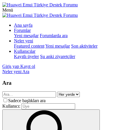
Menü
Ana sayfa
Forumlar
Yeni mesajlar
Forumlarda ara
Neler yeni
Featured content
Yeni mesajlar
Son aktiviteler
Kullanıcılar
Kayıtlı üyeler
Şu anki ziyaretçiler
Giriş yap
Kayıt ol
Neler yeni
Ara
Ara
Sadece başlıkları ara
Kullanıcı: