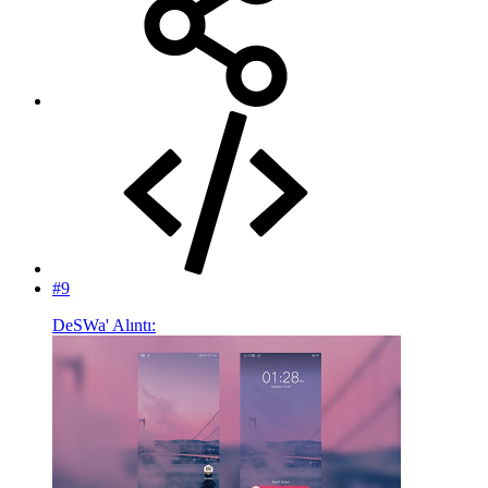
#9
DeSWa' Alıntı: