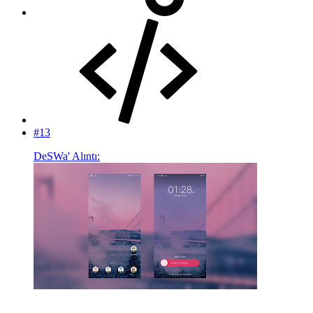
#13
DeSWa' Alıntı: