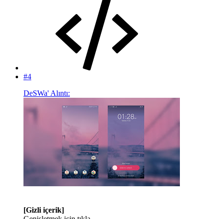
#4
DeSWa' Alıntı:
[Gizli içerik]
Genişletmek için tıkla ...