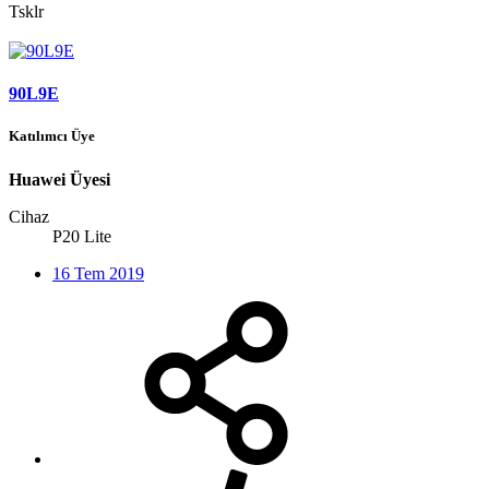
Tsklr
90L9E
Katılımcı Üye
Huawei Üyesi
Cihaz
P20 Lite
16 Tem 2019