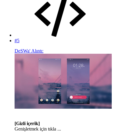
#5
DeSWa' Alıntı:
[Gizli içerik]
Genişletmek için tıkla ...