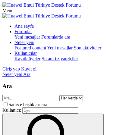
Menü
Ana sayfa
Forumlar
Yeni mesajlar
Forumlarda ara
Neler yeni
Featured content
Yeni mesajlar
Son aktiviteler
Kullanıcılar
Kayıtlı üyeler
Şu anki ziyaretçiler
Giriş yap
Kayıt ol
Neler yeni
Ara
Ara
Sadece başlıkları ara
Kullanıcı: