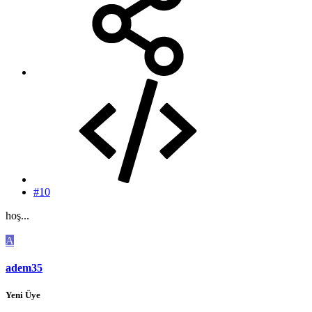
#10
hoş...
A
adem35
Yeni Üye