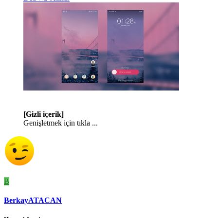
[Gizli içerik]
Genişletmek için tıkla ...
B
BerkayATACAN