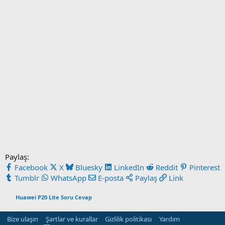
Paylaş:
Facebook
X
Bluesky
LinkedIn
Reddit
Pinterest
Tumblr
WhatsApp
E-posta
Paylaş
Link
Huawei P20 Lite Soru Cevap
Bize ulaşın
Şartlar ve kurallar
Gizlilik politikası
Yardım