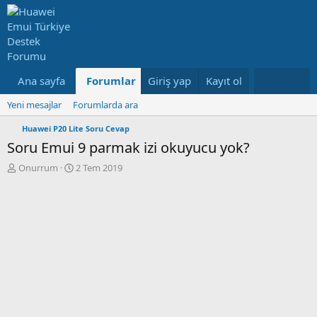
Ana sayfa
Forumlar
Giriş yap
Neler yeni
Kayıt ol
Kullanıcılar
Yeni mesajlar
Forumlarda ara
Huawei P20 Lite Soru Cevap
Soru
Emui 9 parmak izi okuyucu yok?
K
B
Onurrum
2 Tem 2019
o
a
n
ş
b
l
u
a
y
n
u
g
b
ı
a
ç
ş
t
l
a
a
r