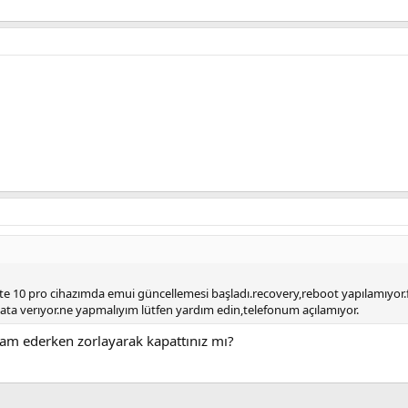
10 pro cihazımda emui güncellemesi başladı.recovery,reboot yapılamıyor.fa
ta verıyor.ne yapmalıyım lütfen yardım edin,telefonum açılamıyor.
m ederken zorlayarak kapattınız mı?