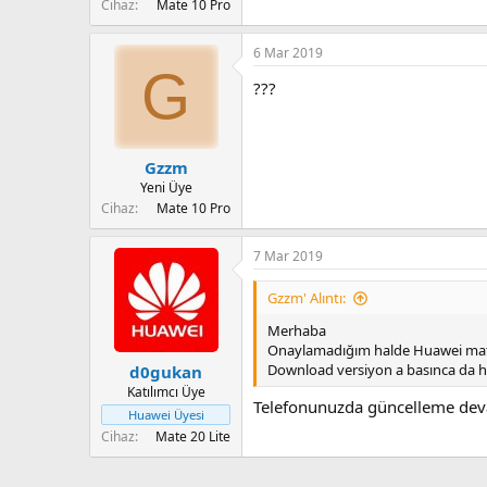
Cihaz
Mate 10 Pro
a
r
t
i
a
h
6 Mar 2019
n
i
G
???
Gzzm
Yeni Üye
Cihaz
Mate 10 Pro
7 Mar 2019
Gzzm' Alıntı:
Merhaba
Onaylamadığım halde Huawei mate 
Download versiyon a basınca da ha
d0gukan
Katılımcı Üye
Telefonunuzda güncelleme deva
Huawei Üyesi
Cihaz
Mate 20 Lite