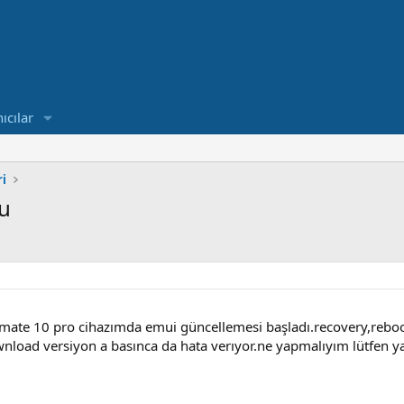
ıcılar
i
u
te 10 pro cihazımda emui güncellemesi başladı.recovery,reboot
wnload versiyon a basınca da hata verıyor.ne yapmalıyım lütfen y