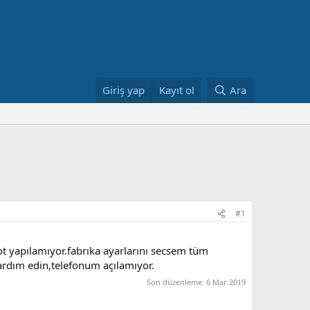
Giriş yap
Kayıt ol
Ara
#1
 yapılamıyor.fabrıka ayarlarını secsem tüm
ardım edin,telefonum açılamıyor.
Son düzenleme:
6 Mar 2019