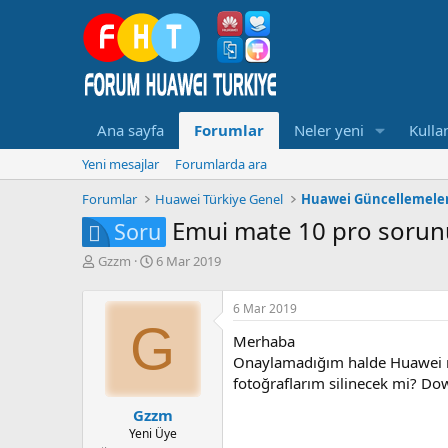
Ana sayfa
Forumlar
Neler yeni
Kullan
Yeni mesajlar
Forumlarda ara
Forumlar
Huawei Türkiye Genel
Huawei Güncellemeler
Emui mate 10 pro sorun
Soru
K
B
Gzzm
6 Mar 2019
o
a
n
ş
6 Mar 2019
b
l
G
u
a
Merhaba
y
n
Onaylamadığım halde Huawei ma
u
g
fotoğraflarım silinecek mi? Do
b
ı
a
ç
Gzzm
ş
t
Yeni Üye
l
a