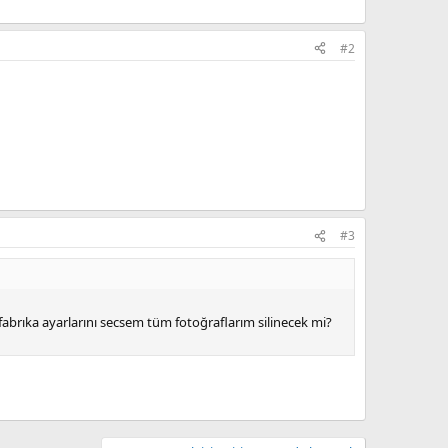
#2
#3
brıka ayarlarını secsem tüm fotoğraflarım silinecek mi?