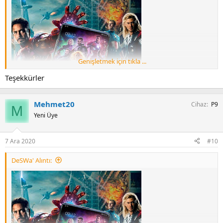
Genişletmek için tıkla ...
Teşekkürler
Mehmet20
Cihaz
P9
M
Yeni Üye
7 Ara 2020
#10
DeSWa' Alıntı: