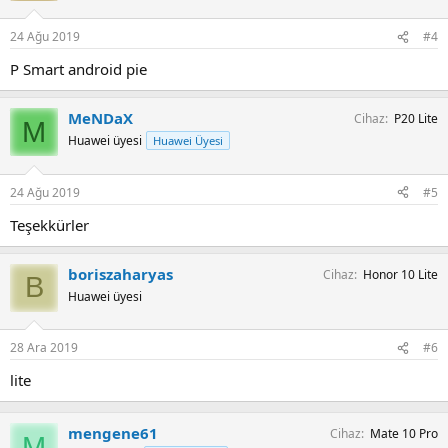
24 Ağu 2019
#4
P Smart android pie
MeNDaX
Cihaz
P20 Lite
M
Huawei üyesi
Huawei Üyesi
24 Ağu 2019
#5
Teşekkürler
boriszaharyas
Cihaz
Honor 10 Lite
B
Huawei üyesi
28 Ara 2019
#6
lite
mengene61
Cihaz
Mate 10 Pro
M