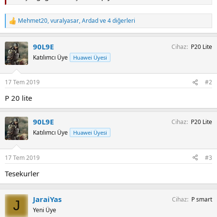
Mehmet20
,
vuralyasar
,
Ardad
ve 4 diğerleri
T
e
p
90L9E
Cihaz
P20 Lite
k
i
Katılımcı Üye
Huawei Üyesi
l
e
r
17 Tem 2019
#2
:
P 20 lite
90L9E
Cihaz
P20 Lite
Katılımcı Üye
Huawei Üyesi
17 Tem 2019
#3
Tesekurler
JaraiYas
Cihaz
P smart
J
Yeni Üye