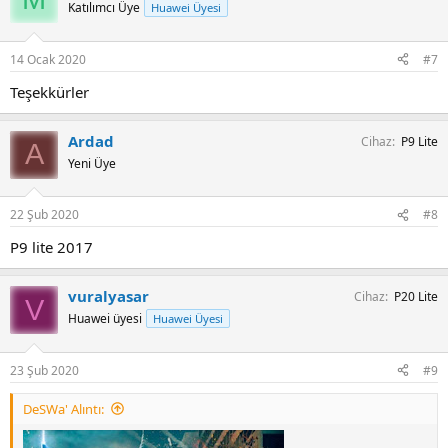
Katılımcı Üye
Huawei Üyesi
14 Ocak 2020
#7
Teşekkürler
Ardad
Cihaz
P9 Lite
A
Yeni Üye
22 Şub 2020
#8
P9 lite 2017
vuralyasar
Cihaz
P20 Lite
V
Huawei üyesi
Huawei Üyesi
23 Şub 2020
#9
DeSWa' Alıntı: