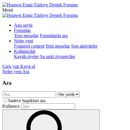
Menü
Ana sayfa
Forumlar
Yeni mesajlar
Forumlarda ara
Neler yeni
Featured content
Yeni mesajlar
Son aktiviteler
Kullanıcılar
Kayıtlı üyeler
Şu anki ziyaretçiler
Giriş yap
Kayıt ol
Neler yeni
Ara
Ara
Sadece başlıkları ara
Kullanıcı: