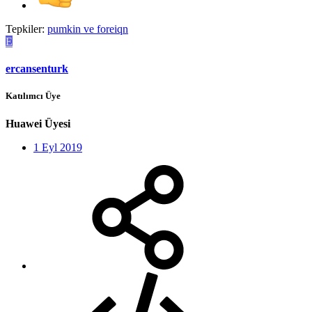
Tepkiler:
pumkin
ve
foreiqn
E
ercansenturk
Katılımcı Üye
Huawei Üyesi
1 Eyl 2019