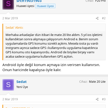
Srcn19031903
Cihaz
P20 Pro
S
Huawei üyesi
Huawei Üyesi
2 Mar 2019
#2
Sedat' Alıntı:
Merhaba arkadaşlar dün itibari ile mate 20 lite aldım. 5 yıl ios işletimi
kullandıktan sonra alışmaya çalışıyorum Android e. Benim sorum
uygulamalarda GPS konumu sürekli açıkmı. Mesela iosta şu vardı
instgramı açınca sadece GPS ı kullanıyordu uygulama kapatılınca
GPS konumu oto kapanıyordu. Android de böylee birşey varnı
acaba sadece uygulama kullanırken GPS açılsın.
Android öyle değil konum açmaya izin verirsen kullanırsın.
Onun haricinde kapalıysa öyle kalır.
Sedat
Cihaz
Mate 20 Lite
S
Yeni Üye
2 Mar 2019
#3