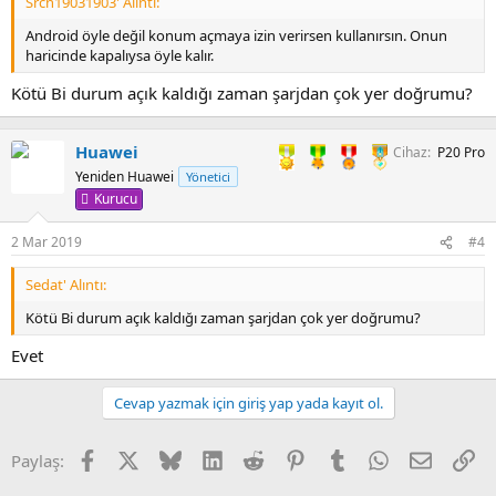
Srcn19031903' Alıntı:
Android öyle değil konum açmaya izin verirsen kullanırsın. Onun
haricinde kapalıysa öyle kalır.
Kötü Bi durum açık kaldığı zaman şarjdan çok yer doğrumu?
Huawei
Cihaz
P20 Pro
Yeniden Huawei
Yönetici
Kurucu
2 Mar 2019
#4
Sedat' Alıntı:
Kötü Bi durum açık kaldığı zaman şarjdan çok yer doğrumu?
Evet
Cevap yazmak için giriş yap yada kayıt ol.
Facebook
X
Bluesky
LinkedIn
Reddit
Pinterest
Tumblr
WhatsApp
E-posta
Li
Paylaş: