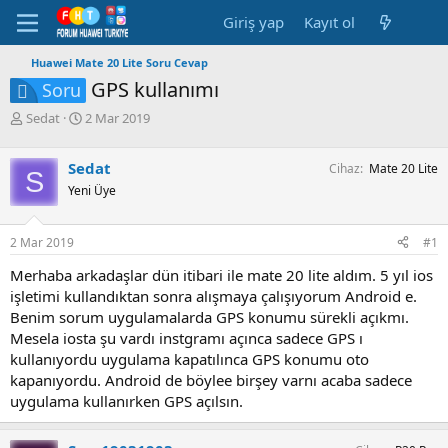
Giriş yap
Kayıt ol
Huawei Mate 20 Lite Soru Cevap
GPS kullanımı
Soru
K
B
Sedat
2 Mar 2019
o
a
n
ş
Sedat
Cihaz
Mate 20 Lite
b
l
S
u
a
Yeni Üye
y
n
u
g
2 Mar 2019
#1
b
ı
a
ç
Merhaba arkadaşlar dün itibari ile mate 20 lite aldım. 5 yıl ios
ş
t
işletimi kullandıktan sonra alışmaya çalışıyorum Android e.
l
a
a
r
Benim sorum uygulamalarda GPS konumu sürekli açıkmı.
t
i
Mesela iosta şu vardı instgramı açınca sadece GPS ı
a
h
kullanıyordu uygulama kapatılınca GPS konumu oto
n
i
kapanıyordu. Android de böylee birşey varnı acaba sadece
uygulama kullanırken GPS açılsın.