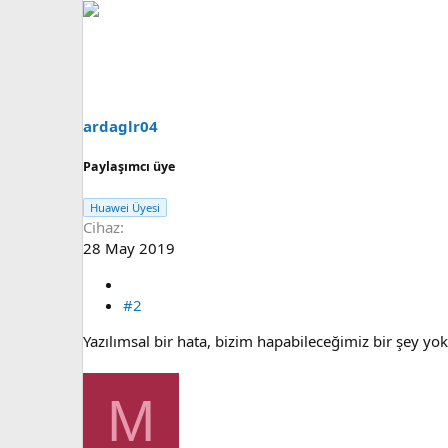
ardaglr04
Paylaşımcı üye
Huawei Üyesi
Cihaz
28 May 2019
#2
Yazılımsal bir hata, bizim hapabileceğimiz bir şey yok
M