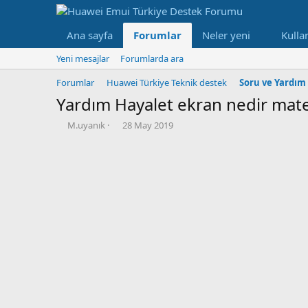
Ana sayfa
Forumlar
Neler yeni
Kullan
Yeni mesajlar
Forumlarda ara
Forumlar
Huawei Türkiye Teknik destek
Soru ve Yardım 
Yardım
Hayalet ekran nedir mate
K
B
M.uyanık
28 May 2019
o
a
n
ş
b
l
u
a
y
n
u
g
b
ı
a
ç
ş
t
l
a
a
r
t
i
a
h
n
i