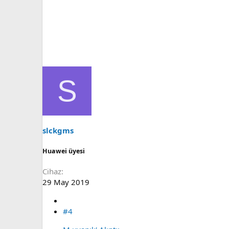
S
slckgms
Huawei üyesi
Cihaz
29 May 2019
#4