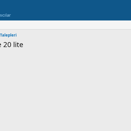
ıcılar
Talepleri
 20 lite