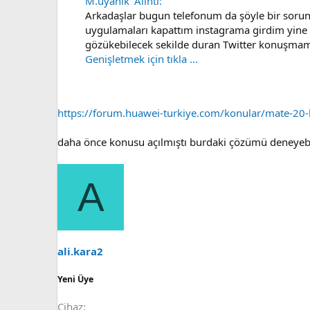
M.uyanık' Alıntı:
Arkadaşlar bugun telefonum da şöyle bir sorun
uygulamaları kapattım instagrama girdim yine
gözükebilecek sekilde duran Twitter konuşmam
Genişletmek için tıkla ...
https://forum.huawei-turkiye.com/konular/mate-20-l
daha önce konusu açılmıştı burdaki çözümü deneyebil
A
ali.kara2
Yeni Üye
Cihaz