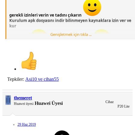
gerekli izinleri verin ve tadını çıkarın
Kurulum apk dosyasını indir bilinmeyen kaynaklara izin ver ve
kur
Genişletmek için tıkla ...
Türkçedir
Şimdiden birşey değil
EMUİ 9.1 P STOCK LAUNCHER UYUMLUDUR
Tepkiler:
Asi10
ve
cihan55
T
themeret
Cihaz
Huawei Üyesi
Huawei üyesi
P20 Lite
29 Haz 2019