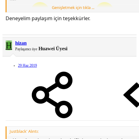
Genişletmek için tıkla ...
Deneyelim paylaşım için teşekkürler.
Türkçedir
Şimdiden birşey değil
EMUİ 9.1 P STOCK LAUNCHER UYUMLUDUR
H
hizan
Huawei Üyesi
Paylaşımcı üye
29 Haz 2019
Justblack' Alıntı: