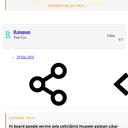
Genişletmek için tıkla ...
Türkçedir
Şimdiden birşey değil
EMUİ 9.1 9.0 8.0 STOCK LAUNCHER UYUMLUDUR
R
Ratapan
Cihaz
Yeni Üye
Y7
29 Haz 2019
Justblack' Alıntı:
Hi board google yerine sola çektiğiniz Huawei asistan çıkar