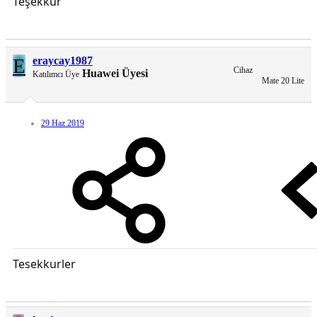
Teşekkür
Türkçedir
Şimdiden birşey değil
EMUİ 9.1 9.0 8.0 STOCK LAUNCHER UYUMLUDUR
E
eraycay1987
Cihaz
Huawei Üyesi
Katılımcı Üye
Mate 20 Lite
29 Haz 2019
Tesekkurler