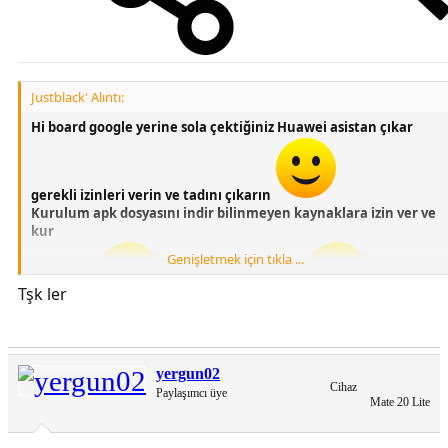
Justblack' Alıntı:
Hi board google yerine sola çektiğiniz Huawei asistan çıkar
gerekli izinleri verin ve tadını çıkarın
Kurulum apk dosyasını indir bilinmeyen kaynaklara izin ver ve
kur
Genişletmek için tıkla ...
Tşk ler
JB
Türkçedir
Şimdiden birşey değil
HUAWEİ ASİSTAN
EMUİ 9.1 9.0 8.0 STOCK LAUNCHER UYUMLUDUR
[Gizli içerik]
yergun02
Cihaz
Paylaşımcı üye
Mate 20 Lite