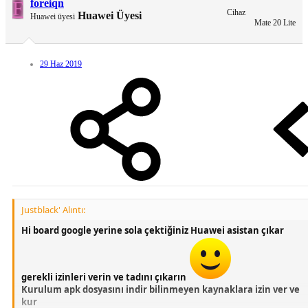
F
foreiqn
Cihaz
Huawei Üyesi
Huawei üyesi
Mate 20 Lite
29 Haz 2019
Justblack' Alıntı:
Hi board google yerine sola çektiğiniz Huawei asistan çıkar
JB
gerekli izinleri verin ve tadını çıkarın
Kurulum apk dosyasını indir bilinmeyen kaynaklara izin ver ve
HUAWEİ ASİSTAN
kur
[Gizli içerik]