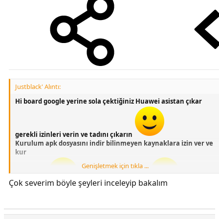
Justblack' Alıntı:
Hi board google yerine sola çektiğiniz Huawei asistan çıkar
gerekli izinleri verin ve tadını çıkarın
Kurulum apk dosyasını indir bilinmeyen kaynaklara izin ver ve
kur
Genişletmek için tıkla ...
Çok severim böyle şeyleri inceleyip bakalım
Türkçedir
Şimdiden birşey değil
EMUİ 9.1 P STOCK LAUNCHER UYUMLUDUR