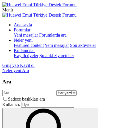
Menü
Ana sayfa
Forumlar
Yeni mesajlar
Forumlarda ara
Neler yeni
Featured content
Yeni mesajlar
Son aktiviteler
Kullanıcılar
Kayıtlı üyeler
Şu anki ziyaretçiler
Giriş yap
Kayıt ol
Neler yeni
Ara
Ara
Sadece başlıkları ara
Kullanıcı: