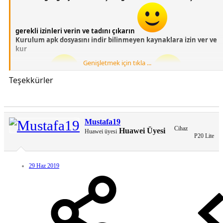
gerekli izinleri verin ve tadını çıkarın
Kurulum apk dosyasını indir bilinmeyen kaynaklara izin ver ve
kur
Genişletmek için tıkla ...
Teşekkürler
JB
Türkçedir
Şimdiden birşey değil
HUAWEİ ASİSTAN
EMUİ 9.1 9.0 8.0 STOCK LAUNCHER UYUMLUDUR
[Gizli içerik]
Mustafa19
Cihaz
Huawei Üyesi
Huawei üyesi
P20 Lite
29 Haz 2019