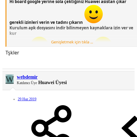
Hi board google yerine sola çektiğiniz Huawei asistan çıkar
gerekli izinleri verin ve tadını çıkarın
Kurulum apk dosyasını indir bilinmeyen kaynaklara izin ver ve
kur
Genişletmek için tıkla ...
Tşkler
Türkçedir
Şimdiden birşey değil
EMUİ 9.1 9.0 8.0 STOCK LAUNCHER UYUMLUDUR
W
webdemir
Huawei Üyesi
Katılımcı Üye
29 Haz 2019