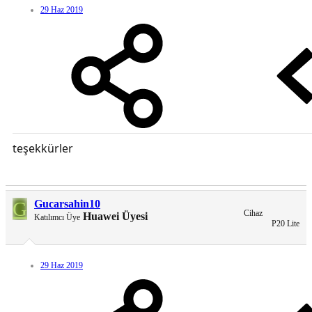
29 Haz 2019
teşekkürler
G
Gucarsahin10
Cihaz
Huawei Üyesi
Katılımcı Üye
P20 Lite
29 Haz 2019
JB
HUAWEİ ASİSTAN