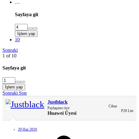
…
Sayfaya git
İşlem yap
10
Sonraki
1 of 10
Sayfaya git
İşlem yap
Sonraki
Son
Justblack
Cihaz
Paylaşımcı üye
P20 Lite
Huawei Üyesi
29 Haz 2019