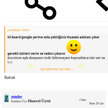
Justblack' Alıntı:
Hi board google yerine sola çektiğiniz Huawei asistan çıkar
gerekli izinleri verin ve tadını çıkarın
Kurulum apk dosyasını indir bilinmeyen kaynaklara izin ver ve
kur
Genişletmek için tıkla ...
Bakak
Türkçedir
Şimdiden birşey değil
EMUİ 9.1 9.0 8.0 STOCK LAUNCHER UYUMLUDUR
Z
zender
Cihaz
Huawei Üyesi
Katılımcı Üye
Mate 20 Lite