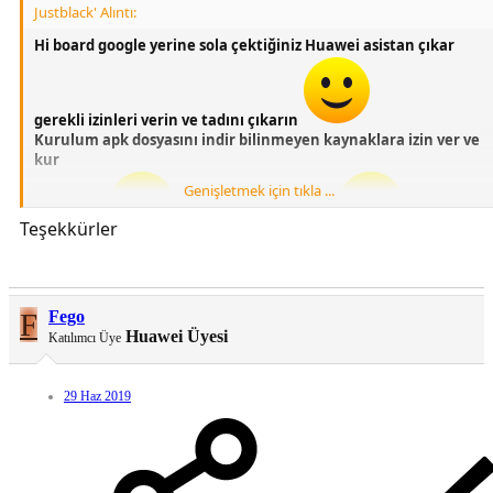
Justblack' Alıntı:
Hi board google yerine sola çektiğiniz Huawei asistan çıkar
gerekli izinleri verin ve tadını çıkarın
Kurulum apk dosyasını indir bilinmeyen kaynaklara izin ver ve
kur
Genişletmek için tıkla ...
Teşekkürler
Türkçedir
Şimdiden birşey değil
EMUİ 9.1 9.0 8.0 STOCK LAUNCHER UYUMLUDUR
F
Fego
Huawei Üyesi
Katılımcı Üye
29 Haz 2019