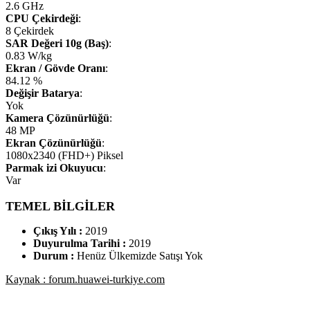
2.6 GHz
CPU Çekirdeği
:
8 Çekirdek
SAR Değeri 10g (Baş)
:
0.83 W/kg
Ekran / Gövde Oranı
:
84.12 %
Değişir Batarya
:
Yok
Kamera Çözünürlüğü
:
48 MP
Ekran Çözünürlüğü
:
1080x2340 (FHD+) Piksel
Parmak izi Okuyucu
:
Var
TEMEL BİLGİLER
Çıkış Yılı :
2019
Duyurulma Tarihi :
2019
Durum :
Henüz Ülkemizde Satışı Yok
Kaynak : forum.huawei-turkiye.com