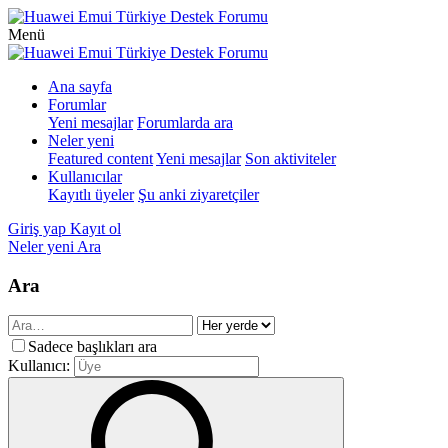
Menü
Ana sayfa
Forumlar
Yeni mesajlar
Forumlarda ara
Neler yeni
Featured content
Yeni mesajlar
Son aktiviteler
Kullanıcılar
Kayıtlı üyeler
Şu anki ziyaretçiler
Giriş yap
Kayıt ol
Neler yeni
Ara
Ara
Sadece başlıkları ara
Kullanıcı: