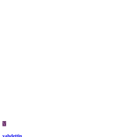
V
vahdettin