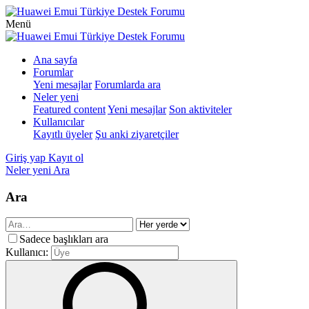
Menü
Ana sayfa
Forumlar
Yeni mesajlar
Forumlarda ara
Neler yeni
Featured content
Yeni mesajlar
Son aktiviteler
Kullanıcılar
Kayıtlı üyeler
Şu anki ziyaretçiler
Giriş yap
Kayıt ol
Neler yeni
Ara
Ara
Sadece başlıkları ara
Kullanıcı: