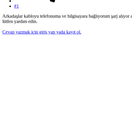
#1
Arkadaşlar kabloyu telefonuma ve bilgisayara bağlıyorum şarj alıyor
lütfen yardım edin.
Cevap yazmak için giriş yap yada kayıt ol.