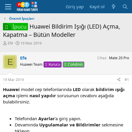
Giriş yap
Kayıt ol
Önemli İpuçları
Huawei Bildirim Işığı (LED) Açma,
İpucu
Kapatma – Bütün Modeller
K
B
Efe
19 Mar 2019
o
a
n
ş
Efe
Cihaz
Mate 20 Pro
b
l
E
u
a
Kurucu
CoAdmin
Huawei Team
y
n
u
g
19 Mar 2019
#1
b
ı
a
ç
Huawei
model cep telefonlarında
LED
olarak
bildirim ışığı
ş
t
açma
işlemi
nasıl yapılır
sorusunun cevabını aşağıda
l
a
a
r
bulabilirsiniz.
t
i
a
h
n
i
Telefondan
Ayarlar
‘a giriş yapın.
Devamında
Uygulamalar ve Bildirimler
sekmesine
tıklayın.