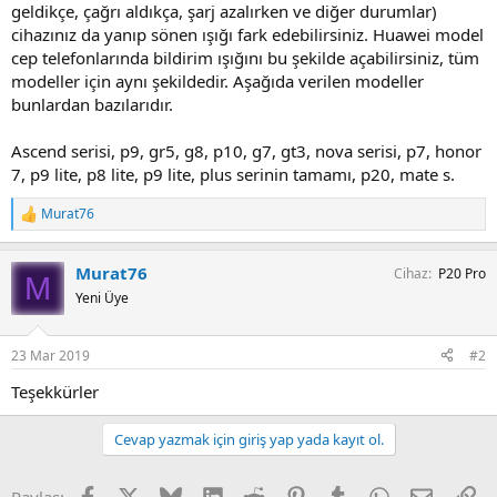
geldikçe, çağrı aldıkça, şarj azalırken ve diğer durumlar)
cihazınız da yanıp sönen ışığı fark edebilirsiniz. Huawei model
cep telefonlarında bildirim ışığını bu şekilde açabilirsiniz, tüm
modeller için aynı şekildedir. Aşağıda verilen modeller
bunlardan bazılarıdır.
Ascend serisi, p9, gr5, g8, p10, g7, gt3, nova serisi, p7, honor
7, p9 lite, p8 lite, p9 lite, plus serinin tamamı, p20, mate s.
Murat76
T
e
p
Murat76
Cihaz
P20 Pro
k
M
i
Yeni Üye
l
e
r
23 Mar 2019
#2
:
Teşekkürler
Cevap yazmak için giriş yap yada kayıt ol.
Facebook
X
Bluesky
LinkedIn
Reddit
Pinterest
Tumblr
WhatsApp
E-posta
Li
Paylaş: