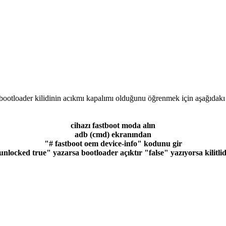
ootloader kilidinin acıkmı kapalımı olduğunu öğrenmek için aşağıdakı
cihazı fastboot moda alın
adb (cmd) ekranından
"# fastboot oem device-info" kodunu gir
unlocked true" yazarsa bootloader açıktır "false" yazıyorsa kilitlid