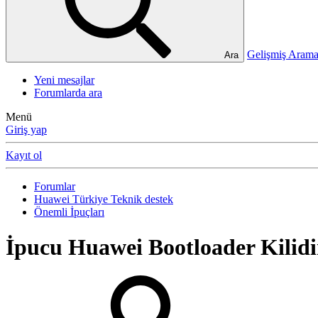
Gelişmiş Ara
Ara
Yeni mesajlar
Forumlarda ara
Menü
Giriş yap
Kayıt ol
Forumlar
Huawei Türkiye Teknik destek
Önemli İpuçları
İpucu
Huawei Bootloader Kilid