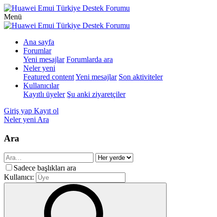
Menü
Ana sayfa
Forumlar
Yeni mesajlar
Forumlarda ara
Neler yeni
Featured content
Yeni mesajlar
Son aktiviteler
Kullanıcılar
Kayıtlı üyeler
Şu anki ziyaretçiler
Giriş yap
Kayıt ol
Neler yeni
Ara
Ara
Sadece başlıkları ara
Kullanıcı: