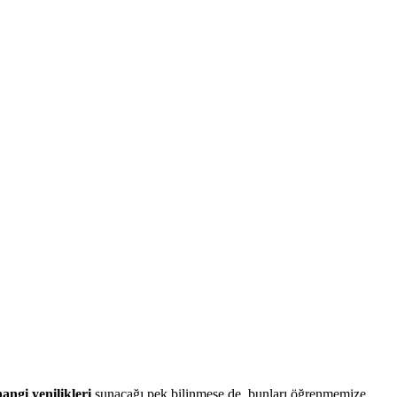
hangi
yenilikleri
sunacağı pek bilinmese de, bunları öğrenmemize