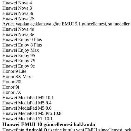
Huawei Nova 4
Huawei Nova 3
Huawei Nova 3i
Huawei Nova 2S
Ayrıca yapılan açıklamaya göre EMUI 9.1 güncellemesi, şu modeller 
Huawei Nova 4e
Huawei Nova 3e
Huawei Enjoy 9 Plus
Huawei Enjoy 8 Plus
Huawei Enjoy Max
Huawei Enjoy 9S
Huawei Enjoy 7S
Huawei Enjoy 9e
Honor 9 Lite
Honor 8X Max
Honor 20i
Honor 9i
Honor 7X
Huawei MediaPad M5 10.1
Huawei MediaPad M5 8.4
Huawei MediaPad M5 8.0
Huawei MediaPad M5 Pro 10.8
Huawei MediaPad 5T 10.1
Huawei EMUI 10 güncellemesi hakkında
Huawei’nin
Android
Q
üzerine kurulu yeni EMUI güncellemesi, pek 