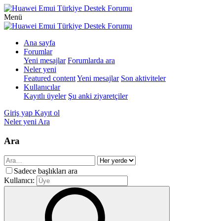
Menü
Ana sayfa
Forumlar
Yeni mesajlar
Forumlarda ara
Neler yeni
Featured content
Yeni mesajlar
Son aktiviteler
Kullanıcılar
Kayıtlı üyeler
Şu anki ziyaretçiler
Giriş yap
Kayıt ol
Neler yeni
Ara
Ara
Sadece başlıkları ara
Kullanıcı: