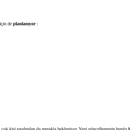
için de
planlanıyor
:
çok kişi tarafından da merakla bekleniyor. Yeni güncellemenin henüz