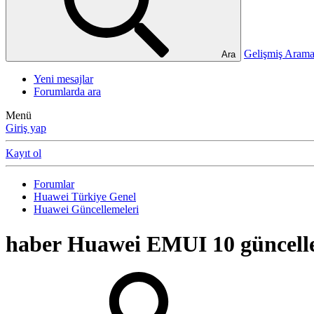
Gelişmiş Ara
Ara
Yeni mesajlar
Forumlarda ara
Menü
Giriş yap
Kayıt ol
Forumlar
Huawei Türkiye Genel
Huawei Güncellemeleri
haber
Huawei EMUI 10 güncell