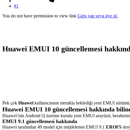
#1
You do not have permission to view link
Giriş yap veya üye ol.
Huawei EMUI 10 güncellemesi hakkınd
Pek çok
Huawei
kullanıcısının merakla beklediği yeni EMUI sürümü
Huawei EMUI 10 güncellemesi hakkında biline
Huawei’nin Android Q üzerine kurulu yeni EMUI arayüzü, beraberinde 
EMUI 9.1 güncellemesi hakkında
Huawei tarafından 49 model için müjdelenen EMUI 9.1
EROFS
dosy