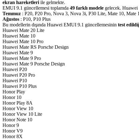
ekran
hareketleri
ile gelmekte.
EMUI 9.1 güncellemesi toplamda
49 farklı
modele
gelecek. Huawei t
Temmuz
: P20, P20 Pro, Nova 3, Nova 3i, P30 Lite, Mate 10, Mate
Ağustos
: P10, P10 Plus
Bu modellerin dışında Huawei EMUI 9.1 güncellemesinin
test
edildi
Huawei Mate 20 Lite
Huawei Mate 10
Huawei Mate 10 Pro
Huawei Mate RS Porsche Design
Huawei Mate 9
Huawei Mate 9 Pro
Huawei Mate 9 Porsche Design
Huawei P20
Huawei P20 Pro
Huawei P10
Huawei P10 Plus
Honor Play
Honor 10
Honor Play 8A
Honor View 10
Honor View 10 Lite
Honor Note 10
Honor 9
Honor V9
Honor 8X