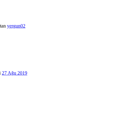
tan
yergun02
i
27 Ağu 2019