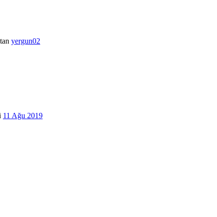
tan
yergun02
i
11 Ağu 2019