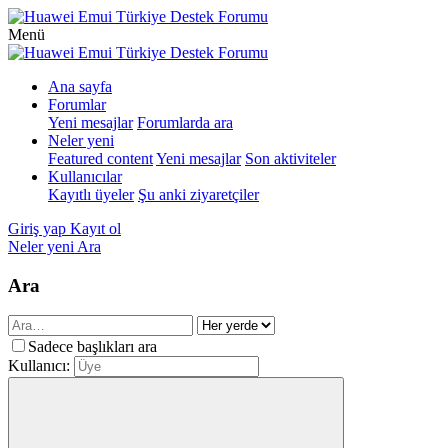
Menü
Ana sayfa
Forumlar
Yeni mesajlar
Forumlarda ara
Neler yeni
Featured content
Yeni mesajlar
Son aktiviteler
Kullanıcılar
Kayıtlı üyeler
Şu anki ziyaretçiler
Giriş yap
Kayıt ol
Neler yeni
Ara
Ara
Sadece başlıkları ara
Kullanıcı: