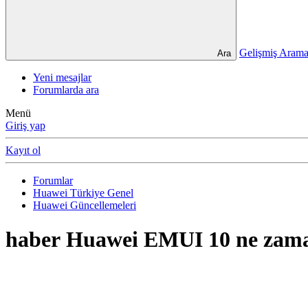
Gelişmiş Ara
Ara
Yeni mesajlar
Forumlarda ara
Menü
Giriş yap
Kayıt ol
Forumlar
Huawei Türkiye Genel
Huawei Güncellemeleri
haber
Huawei EMUI 10 ne zaman