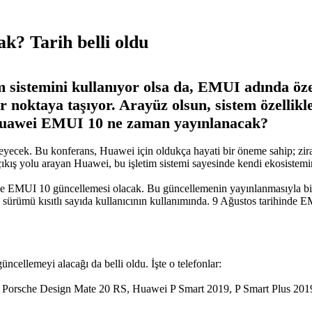
? Tarih belli oldu
m sistemini kullanıyor olsa da, EMUI adında öze
bir noktaya taşıyor. Arayüz olsun, sistem özellik
 Huawei EMUI 10 ne zaman yayınlanacak?
leyecek. Bu konferans, Huawei için oldukça hayati bir öneme sahip; zira
ıkış yolu arayan Huawei, bu işletim sistemi sayesinde kendi ekosistemi
 ise EMUI 10 güncellemesi olacak. Bu güncellemenin yayınlanmasıyla bir
a sürümü kısıtlı sayıda kullanıcının kullanımında. 9 Ağustos tarihinde 
cellemeyi alacağı da belli oldu. İşte o telefonlar:
, Porsche Design Mate 20 RS, Huawei P Smart 2019, P Smart Plus 201