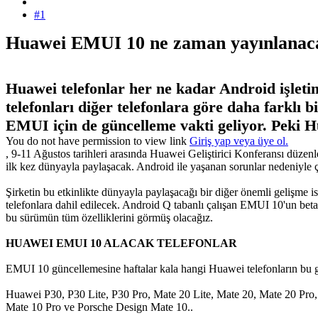
#1
Huawei EMUI 10 ne zaman yayınlanacak
Huawei telefonlar her ne kadar Android işleti
telefonları diğer telefonlara göre daha farklı 
EMUI için de güncelleme vakti geliyor. Peki
You do not have permission to view link
Giriş yap veya üye ol.
, 9-11 Ağustos tarihleri arasında Huawei Geliştirici Konferansı düzen
ilk kez dünyayla paylaşacak. Android ile yaşanan sorunlar nedeniyle ç
Şirketin bu etkinlikte dünyayla paylaşacağı bir diğer önemli gelişme
telefonlara dahil edilecek. Android Q tabanlı çalışan EMUI 10'un bet
bu sürümün tüm özelliklerini görmüş olacağız.
HUAWEI EMUI 10 ALACAK TELEFONLAR
EMUI 10 güncellemesine haftalar kala hangi Huawei telefonların bu gün
Huawei P30, P30 Lite, P30 Pro, Mate 20 Lite, Mate 20, Mate 20 Pro
Mate 10 Pro ve Porsche Design Mate 10..