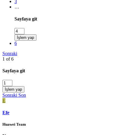
3
…
Sayfaya git
İşlem yap
6
Sonraki
1 of 6
Sayfaya git
İşlem yap
Sonraki
Son
E
Efe
Huawei Team