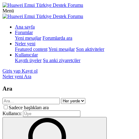
Menü
Ana sayfa
Forumlar
Yeni mesajlar
Forumlarda ara
Neler yeni
Featured content
Yeni mesajlar
Son aktiviteler
Kullanıcılar
Kayıtlı üyeler
Şu anki ziyaretçiler
Giriş yap
Kayıt ol
Neler yeni
Ara
Ara
Sadece başlıkları ara
Kullanıcı: