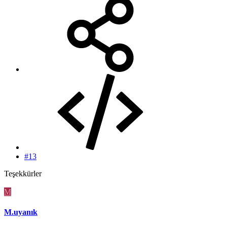
#13
Teşekkürler
M
M.uyanık