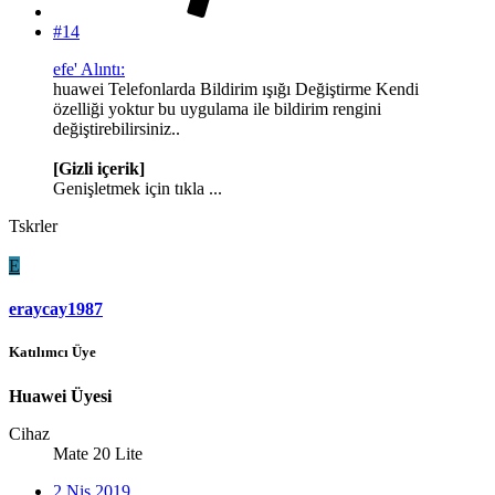
#14
efe' Alıntı:
huawei Telefonlarda Bildirim ışığı Değiştirme Kendi
özelliği yoktur bu uygulama ile bildirim rengini
değiştirebilirsiniz..
[Gizli içerik]
Genişletmek için tıkla ...
Tskrler
E
eraycay1987
Katılımcı Üye
Huawei Üyesi
Cihaz
Mate 20 Lite
2 Nis 2019