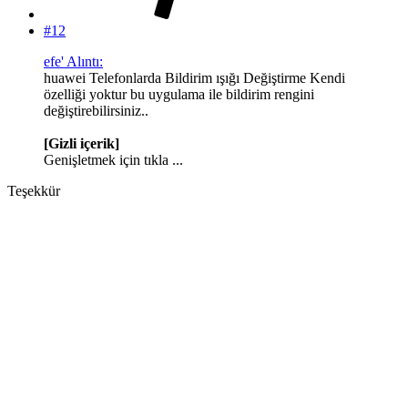
#12
efe' Alıntı:
huawei Telefonlarda Bildirim ışığı Değiştirme Kendi
özelliği yoktur bu uygulama ile bildirim rengini
değiştirebilirsiniz..
[Gizli içerik]
Genişletmek için tıkla ...
Teşekkür