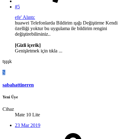
#5
efe' Alıntı:
huawei Telefonlarda Bildirim ışığı Değiştirme Kendi
özelliği yoktur bu uygulama ile bildirim rengini
değiştirebilirsiniz..
[Gizli içerik]
Genişletmek için tıkla ...
tşşşk
S
sabahattineren
Yeni Üye
Cihaz
Mate 10 Lite
23 Mar 2019