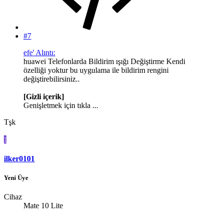
#7
efe' Alıntı:
huawei Telefonlarda Bildirim ışığı Değiştirme Kendi
özelliği yoktur bu uygulama ile bildirim rengini
değiştirebilirsiniz..
[Gizli içerik]
Genişletmek için tıkla ...
Tşk
I
ilker0101
Yeni Üye
Cihaz
Mate 10 Lite