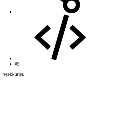
#9
teşekkürler.