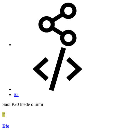
#2
Saol P20 litede olurmı
E
Efe