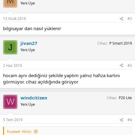
M
i
Yeni Üye
l
e
r
13 Ocak 2019
#2
:
bilgisayar dan nasıl yüklenir
jivan27
Cihaz
P Smart 2019
J
Yeni Üye
2 Haz 2019
#3
hocam aynı dediğiniz şekilde yaptım yalnız hafıza kartını
görmüyor. cihaz açıldığında görüyor
windcitizen
Cihaz
P20 Lite
W
Yeni Üye
5 Tem 2019
#4
huawei' Alıntı: