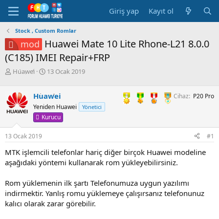
Giriş yap
Kayıt ol
Stock , Custom Romlar
Huawei Mate 10 Lite Rhone-L21 8.0.0
mod
(C185) IMEI Repair+FRP
K
B
Huawei
13 Ocak 2019
o
a
n
ş
Huawei
Cihaz
P20 Pro
b
l
u
a
Yeniden Huawei
Yönetici
y
n
Kurucu
u
g
b
ı
13 Ocak 2019
#1
a
ç
ş
t
MTK işlemcili telefonlar hariç diğer birçok Huawei modeline
l
a
aşağıdaki yöntemi kullanarak rom yükleyebilirsiniz.
a
r
t
i
Rom yüklemenin ilk şartı Telefonumuza uygun yazılımı
a
h
indirmektir. Yanlış romu yüklemeye çalışırsanız telefonunuz
n
i
kalıcı olarak zarar görebilir.