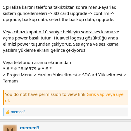
5]:Hafıza kartını telefona takıktıktan sonra menu-ayarlar,
sistem güncellemeleri -> SD card upgrade -> confirm ->
upgrade, backup data, select the backup data; upgrade.
Veya cihazı kapatın 10 saniye bekleyin sonra ses kısma ve
açma power basılı tutun. Huawei logosu gözüktüğü anda
elimizi power tuşundan çekiyoruz. Ses açma ve ses kısma
yazılım yükleme ekranı gelince çekiyoruz.
Veya telefonun arama ekranından
* # * # 2846579 # * # *
> ProjectMenu-> Yazılım Yükseltmesi-> SDCard Yükseltmesi->
Tamam
You do not have permission to view link
Giriş yap veya üye
ol.
memed3
T
e
p
memed3
k