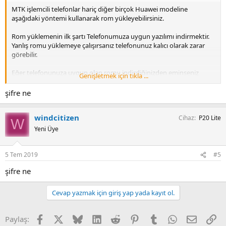
MTK işlemcili telefonlar hariç diğer birçok Huawei modeline
aşağıdaki yöntemi kullanarak rom yükleyebilirsiniz.
Rom yüklemenin ilk şartı Telefonumuza uygun yazılımı indirmektir.
Yanlış romu yüklemeye çalışırsanız telefonunuz kalıcı olarak zarar
görebilir.
Eğer telefonunuza uygun olan romu indirdiğinizden eminseniz
Genişletmek için tıkla ...
aşağıdaki adımları uygulayabilirsiniz.
şifre ne
ROM install
windcitizen
Cihaz
P20 Lite
W
1] : Boyutu 8 GB dan daha büyük bir SD kart hazırlayalım. Kartın
Yeni Üye
yazma ve okuma hızı Class 10 olsa iyi olur. Huawei cihazları hafıza
kartı ayırmaktadır. Onun için yazılım doğru olduğundan eminseniz
ve yükleme yapılmıyorsa o zaman hafıza kartı değiştirip deneyin.
5 Tem 2019
#5
şifre ne
2]: SD kartını Xfat olarak biçimlendirme yapın.
Cevap yazmak için giriş yap yada kayıt ol.
3] : UPDATA.APP (indirdiğimiz dosya) dload klasörü oluşturup içine
atalım. Bazen update sd zip oluyor. Ama her zaman dload
Facebook
X
Bluesky
LinkedIn
Reddit
Pinterest
Tumblr
WhatsApp
E-posta
Li
klasörünün içinde olmalıdır.
Paylaş: