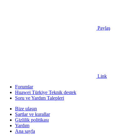
Paylaş
Link
Forumlar
Huawei Türkiye Teknik destek
Soru ve Yardım Talepleri
Bize ulaşın
Şartlar ve kurallar
Gizlilik politikası
Yardım
Ana sayfa