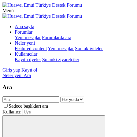
Menü
Ana sayfa
Forumlar
Yeni mesajlar
Forumlarda ara
Neler yeni
Featured content
Yeni mesajlar
Son aktiviteler
Kullanıcılar
Kayıtlı üyeler
Şu anki ziyaretçiler
Giriş yap
Kayıt ol
Neler yeni
Ara
Ara
Sadece başlıkları ara
Kullanıcı: