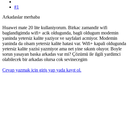
#1
Arkadaslar merhaba
Huawei mate 20 lite kullaniyorum. Birkac zamandir wifi
baglandigimda wifi+ acik oldugunda, bagli oldugum modemin
yaninda yetersiz kalite yaziyor ve sayfalari acmiyor. Modemin
yaninda da olsam yetersiz kalite hatasi var. Wifi+ kapali oldugunda
yetersiz kalite yazisi yazmiyor ama net yine sıkıntı oluyor. Boyle
sorun yasayan baska arkadas var mi? Çözümü ile ilgili yardimci
olabilecek bir arkadas olursa cok sevinecegim
Cevap yazmak için giriş yap yada kayıt ol.