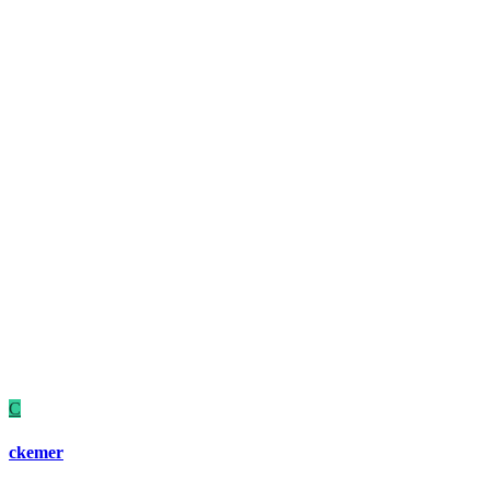
C
ckemer