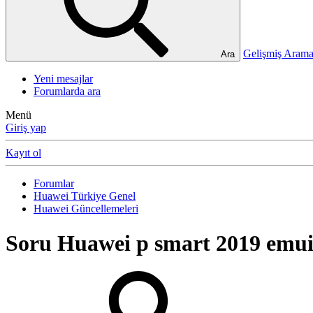
Gelişmiş Ara
Ara
Yeni mesajlar
Forumlarda ara
Menü
Giriş yap
Kayıt ol
Forumlar
Huawei Türkiye Genel
Huawei Güncellemeleri
Soru
Huawei p smart 2019 emui