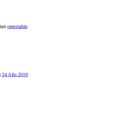
tan
omersahin
i
24 Ağu 2019