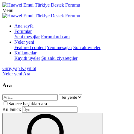
Menü
Ana sayfa
Forumlar
Yeni mesajlar
Forumlarda ara
Neler yeni
Featured content
Yeni mesajlar
Son aktiviteler
Kullanıcılar
Kayıtlı üyeler
Şu anki ziyaretçiler
Giriş yap
Kayıt ol
Neler yeni
Ara
Ara
Sadece başlıkları ara
Kullanıcı: