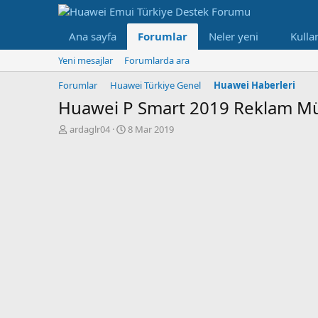
Ana sayfa
Forumlar
Neler yeni
Kullan
Yeni mesajlar
Forumlarda ara
Forumlar
Huawei Türkiye Genel
Huawei Haberleri
Huawei P Smart 2019 Reklam Mü
K
B
ardaglr04
8 Mar 2019
o
a
n
ş
b
l
u
a
y
n
u
g
b
ı
a
ç
ş
t
l
a
a
r
t
i
a
h
n
i