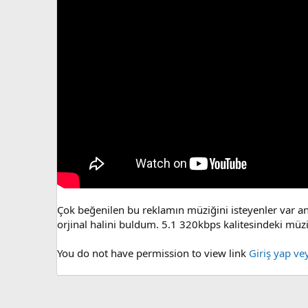
Çok beğenilen bu reklamın müziğini isteyenler var anc
orjinal halini buldum. 5.1 320kbps kalitesindeki müziğ
You do not have permission to view link
Giriş yap ve