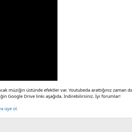
ak müziğin üstünde efektler var. Youtubeda arattığınız zaman da ef
in Google Drive linki aşağıda. İndirebilirsiniz. İyi forumlar!
ya üye ol.