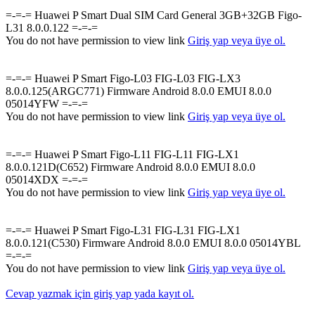
=-=-= Huawei P Smart Dual SIM Card General 3GB+32GB Figo-
L31 8.0.0.122 =-=-=
You do not have permission to view link
Giriş yap veya üye ol.
=-=-= Huawei P Smart Figo-L03 FIG-L03 FIG-LX3
8.0.0.125(ARGC771) Firmware Android 8.0.0 EMUI 8.0.0
05014YFW =-=-=
You do not have permission to view link
Giriş yap veya üye ol.
=-=-= Huawei P Smart Figo-L11 FIG-L11 FIG-LX1
8.0.0.121D(C652) Firmware Android 8.0.0 EMUI 8.0.0
05014XDX =-=-=
You do not have permission to view link
Giriş yap veya üye ol.
=-=-= Huawei P Smart Figo-L31 FIG-L31 FIG-LX1
8.0.0.121(C530) Firmware Android 8.0.0 EMUI 8.0.0 05014YBL
=-=-=
You do not have permission to view link
Giriş yap veya üye ol.
Cevap yazmak için giriş yap yada kayıt ol.