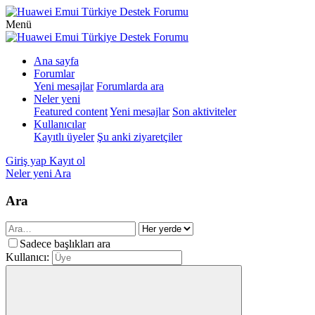
Menü
Ana sayfa
Forumlar
Yeni mesajlar
Forumlarda ara
Neler yeni
Featured content
Yeni mesajlar
Son aktiviteler
Kullanıcılar
Kayıtlı üyeler
Şu anki ziyaretçiler
Giriş yap
Kayıt ol
Neler yeni
Ara
Ara
Sadece başlıkları ara
Kullanıcı: