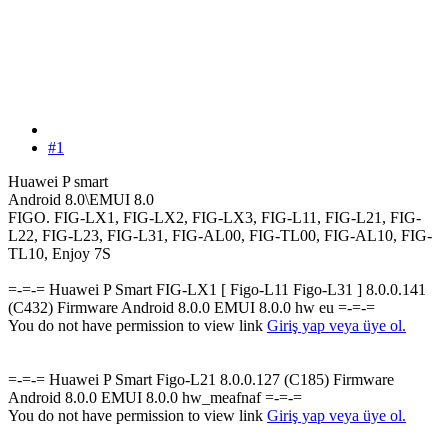
#1
Huawei P smart
Android 8.0\EMUI 8.0
FIGO. FIG-LX1, FIG-LX2, FIG-LX3, FIG-L11, FIG-L21, FIG-
L22, FIG-L23, FIG-L31, FIG-AL00, FIG-TL00, FIG-AL10, FIG-
TL10, Enjoy 7S
=-=-= Huawei P Smart FIG-LX1 [ Figo-L11 Figo-L31 ] 8.0.0.141
(C432) Firmware Android 8.0.0 EMUI 8.0.0 hw eu =-=-=
You do not have permission to view link
Giriş yap veya üye ol.
=-=-= Huawei P Smart Figo-L21 8.0.0.127 (C185) Firmware
Android 8.0.0 EMUI 8.0.0 hw_meafnaf =-=-=
You do not have permission to view link
Giriş yap veya üye ol.