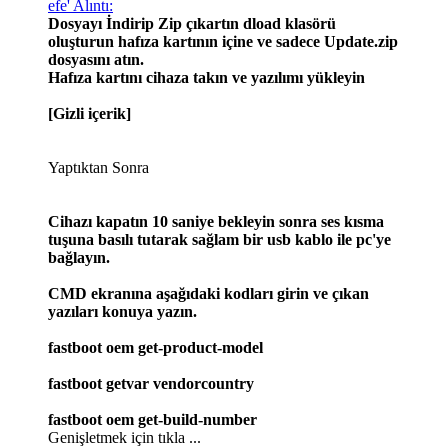
efe' Alıntı:
Dosyayı İndirip Zip çıkartın dload klasörü
oluşturun hafıza kartının içine ve sadece Update.zip
dosyasını atın.
Hafıza kartını cihaza takın ve yazılımı yükleyin
[Gizli içerik]
Yaptıktan Sonra
Cihazı kapatın 10 saniye bekleyin sonra ses kısma
tuşuna basılı tutarak sağlam bir usb kablo ile pc'ye
bağlayın.
CMD ekranına aşağıdaki kodları girin ve çıkan
yazıları konuya yazın.
fastboot oem get-product-model
fastboot getvar vendorcountry
fastboot oem get-build-number
Genişletmek için tıkla ...