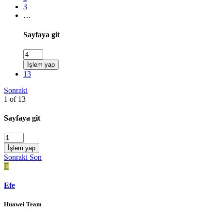
3
…
Sayfaya git
İşlem yap
13
Sonraki
1 of 13
Sayfaya git
İşlem yap
Sonraki
Son
E
Efe
Huawei Team