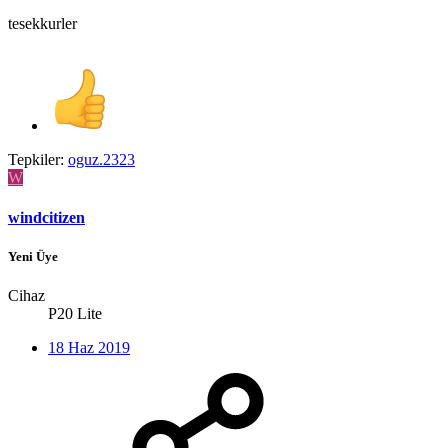
tesekkurler
Tepkiler:
oguz.2323
W
windcitizen
Yeni Üye
Cihaz
P20 Lite
18 Haz 2019