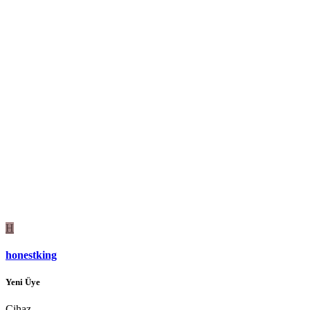
H
honestking
Yeni Üye
Cihaz