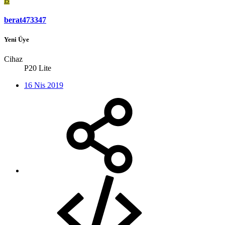
B
berat473347
Yeni Üye
Cihaz
P20 Lite
16 Nis 2019