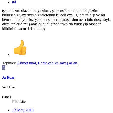
#4
tşkler lazım olacak bu yazılım , şu sensör sorununa bi çözüm
bulursanız yazarmısınız telefonun bi cok özelliği devre dışı ve bu
benı sınır ediyor brz yabancı sitelerde araştırdım oem info dosyasıyla
düzeltenler olmuş ama bunun içinde trwp fln yükleyip bloader
kilidini fln acmak lazımmış
Tepkiler:
Ahmet ünal
,
Bahte can
ve
savaş aslan
A
Arftozr
Yeni Üye
Cihaz
P20 Lite
13 May 2019