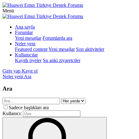
Menü
Ana sayfa
Forumlar
Yeni mesajlar
Forumlarda ara
Neler yeni
Featured content
Yeni mesajlar
Son aktiviteler
Kullanıcılar
Kayıtlı üyeler
Şu anki ziyaretçiler
Giriş yap
Kayıt ol
Neler yeni
Ara
Ara
Sadece başlıkları ara
Kullanıcı: