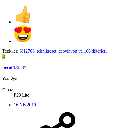
Tepkiler:
SH2766
,
teknikreset
,
cepvizyon
ve 160 diğerleri
B
berat473347
Yeni Üye
Cihaz
P20 Lite
16 Nis 2019