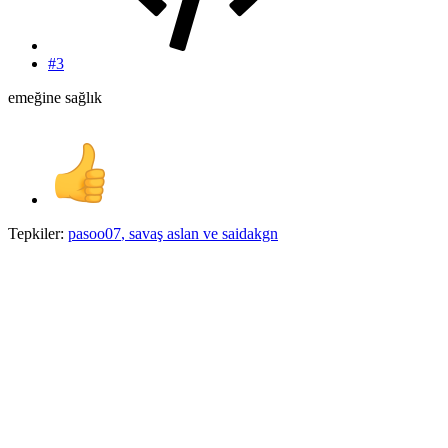
#3
emeğine sağlık
Tepkiler:
pasoo07
,
savaş aslan
ve
saidakgn