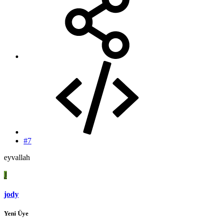
#7
eyvallah
J
jody
Yeni Üye