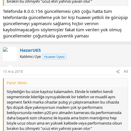
bırakın bu zihniyeti "ucuz etin yahnisi yavan olur"
Telefonda 8.0.0.156 güncellemesi çıktı çoğu hatta tüm
telefonlarda güncelleme yok bir kişi huawei yetkili ile görüşüp
güncellemeyi yapmasını sağlamış hiçbir verinin
kaybolmayacağını söylemişler fakat tüm verileri yok olmuş
güncellemeler çoğunlukla güvenlik yaması
HazarU65
Katılımcı Üye
Huawei Üyesi
15 Ara 2018
#8
Parst' Alıntı:
Söylediğin bu söze kayıtsız kalamadım. Elinde ki telefon kendi
segmentinde liderliğe oynuyabilecek bir telefon ve muadil aynı
segment farklı marka cihazlar pubg yi çalıştıramazken bu cihazda
fps düşük diye yakınıyorsun madem çok iyi performans
bekliyorsunda neden p20 pro almadın kamerası da performansıda
daha başarılı sizin cihazınız ile kıyasla ama bizim mantığımız hep
böyle ucuz olsun ama en yüksek kalitede veya performansta olsun
bırakın bu zihniyeti "ucuz etin yahnisi yavan olur"