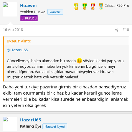
Huawei
Cihaz
P20 Pro
Yeniden Huawei
Yönetici
Kurucu
16 Ara 2018
#10
Byseus' Alıntı:
@HazarU65
Güncellemeyi halen alamadım bu arada
söylediklerini yapıyoruz
ama olmuyor. sanırım haberleri yok kimsenin bu güncellemeyi
alamadığından. Varsa bile açıklanmayan birşeyler var. Huawei
müşteri destek hattı çok yetersiz Malesef.
Daha yeni turkiye pazarina girmis bir cihazdan bahsediyoruz
ekibi tam oturmamis bir cihaz bu kadar kararli guncelleme
vermeleri bile bu kadar kisa surede neler basardigini anlamak
icin yeterli olsa gerek
HazarU65
Katılımcı Üye
Huawei Üyesi