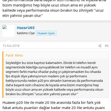
bizim mantığımız hep böyle ucuz olsun ama en yüksek
kalitede veya performansta olsun bırakın bu zihniyeti "ucuz
etin yahnisi yavan olur"
HazarU65
Katılımcı Üye
Huawei Üyesi
15 Ara 2018
#6
Parst' Alıntı:
Söylediğin bu söze kayıtsız kalamadım. Elinde ki telefon kendi
segmentinde liderliğe oynuyabilecek bir telefon ve muadil aynı
segment farklı marka cihazlar pubg yi çalıştıramazken bu cihazda
fps düşük diye yakınıyorsun madem çok iyi performans
bekliyorsunda neden p20 pro almadın kamerası da performansıda
daha başarılı sizin cihazınız ile kıyasla ama bizim mantığımız hep
böyle ucuz olsun ama en yüksek kalitede veya performansta olsun
bırakın bu zihniyeti "ucuz etin yahnisi yavan olur"
Huawei p20 lite ile mate 20 lite arasında fazla bir fark yok
fakat antutu puanları dağlar kadar mate 20 lite antutu puanı