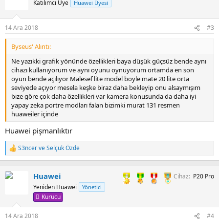
Katılımcı Üye
Huawei Üyesi
14 Ara 2018
#3
Byseus' Alıntı:
Ne yazıkki grafik yönünde özellikleri baya düşük güçsüz bende aynı
cihazı kullanıyorum ve aynı oyunu oynuyorum ortamda en son
oyun bende açılıyor Malesef lite model böyle mate 20 lite orta
seviyede açıyor mesela keşke biraz daha bekleyip onu alsaymışım
bize göre çok daha özellikleri var kamera konusunda da daha iyi
yapay zeka portre modları falan bizimki murat 131 resmen
huaweiler içinde
Huawei pişmanlıktır
S3ncer
ve
Selçuk Özde
T
e
p
k
Huawei
Cihaz
P20 Pro
i
Yeniden Huawei
Yönetici
l
Kurucu
e
r
:
14 Ara 2018
#4