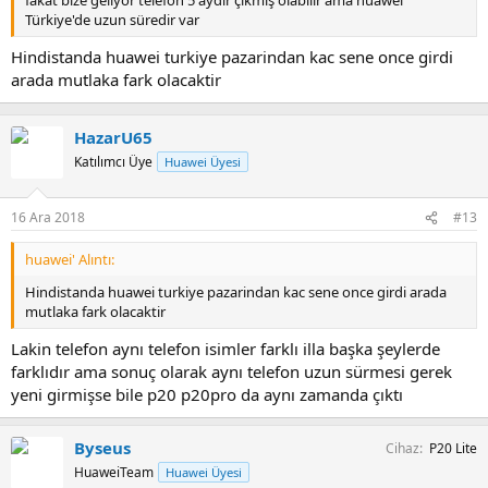
fakat bize geliyor telefon 5 aydır çıkmış olabilir ama huawei
Türkiye'de uzun süredir var
Hindistanda huawei turkiye pazarindan kac sene once girdi
arada mutlaka fark olacaktir
HazarU65
Katılımcı Üye
Huawei Üyesi
16 Ara 2018
#13
huawei' Alıntı:
Hindistanda huawei turkiye pazarindan kac sene once girdi arada
mutlaka fark olacaktir
Lakin telefon aynı telefon isimler farklı illa başka şeylerde
farklıdır ama sonuç olarak aynı telefon uzun sürmesi gerek
yeni girmişse bile p20 p20pro da aynı zamanda çıktı
Byseus
Cihaz
P20 Lite
HuaweiTeam
Huawei Üyesi