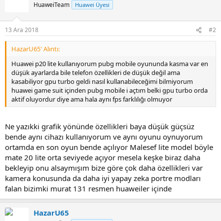
HuaweiTeam
Huawei Üyesi
13 Ara 2018
#2
HazarU65' Alıntı:
Huawei p20 lite kullanıyorum pubg mobile oyununda kasma var en
düşük ayarlarda bile telefon özellikleri de düşük değil ama
kasabiliyor gpu turbo geldi nasıl kullanabileceğimi bilmiyorum
huawei game suit içinden pubg mobile i açtım belki gpu turbo orda
aktif oluyordur diye ama hala aynı fps farklılığı olmuyor
Ne yazıkki grafik yönünde özellikleri baya düşük güçsüz
bende aynı cihazı kullanıyorum ve aynı oyunu oynuyorum
ortamda en son oyun bende açılıyor Malesef lite model böyle
mate 20 lite orta seviyede açıyor mesela keşke biraz daha
bekleyip onu alsaymışım bize göre çok daha özellikleri var
kamera konusunda da daha iyi yapay zeka portre modları
falan bizimki murat 131 resmen huaweiler içinde
HazarU65