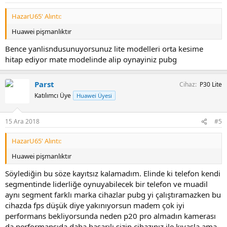
HazarU65' Alıntı:
Huawei pişmanlıktır
Bence yanlisndusunuyorsunuz lite modelleri orta kesime
hitap ediyor mate modelinde alip oynayiniz pubg
Parst
Cihaz
P30 Lite
Katılımcı Üye
Huawei Üyesi
15 Ara 2018
#5
HazarU65' Alıntı:
Huawei pişmanlıktır
Söylediğin bu söze kayıtsız kalamadım. Elinde ki telefon kendi
segmentinde liderliğe oynuyabilecek bir telefon ve muadil
aynı segment farklı marka cihazlar pubg yi çalıştıramazken bu
cihazda fps düşük diye yakınıyorsun madem çok iyi
performans bekliyorsunda neden p20 pro almadın kamerası
da performansıda daha başarılı sizin cihazınız ile kıyasla ama