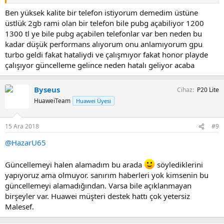
Ben yüksek kalite bir telefon istiyorum demedim üstüne
üstlük 2gb rami olan bir telefon bile pubg açabiliyor 1200
1300 tl ye bile pubg açabilen telefonlar var ben neden bu
kadar düşük performans alıyorum onu anlamıyorum gpu
turbo geldi fakat hataliydi ve çalışmıyor fakat honor playde
çalışıyor güncelleme gelince neden hatalı geliyor acaba
Byseus
Cihaz
P20 Lite
HuaweiTeam
Huawei Üyesi
15 Ara 2018
#9
@HazarU65
Güncellemeyi halen alamadım bu arada
söylediklerini
yapıyoruz ama olmuyor. sanırım haberleri yok kimsenin bu
güncellemeyi alamadığından. Varsa bile açıklanmayan
birşeyler var. Huawei müşteri destek hattı çok yetersiz
Malesef.