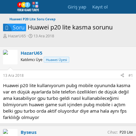
Giriş yap
Kayıt ol
Huawei P20 Lite Soru Cevap
Huawei p20 lite kasma sorunu
Soru
K
B
HazarU65
13 Ara 2018
o
a
n
ş
b
l
HazarU65
u
a
Katılımcı Üye
Huawei Üyesi
y
n
u
g
b
ı
13 Ara 2018
#1
a
ç
ş
t
Huawei p20 lite kullanıyorum pubg mobile oyununda kasma
l
a
var en düşük ayarlarda bile telefon özellikleri de düşük değil
a
r
ama kasabiliyor gpu turbo geldi nasıl kullanabileceğimi
t
i
bilmiyorum huawei game suit içinden pubg mobile i açtım
a
h
belki gpu turbo orda aktif oluyordur diye ama hala aynı fps
n
i
farklılığı olmuyor
Byseus
Cihaz
P20 Lite