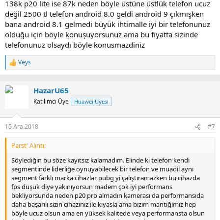
138k p20 lite ise 87k neden böyle üstüne üstlük telefon ucuz
değil 2500 tl telefon android 8.0 geldi android 9 çıkmışken
bana android 8.1 gelmedi büyük ihtimalle iyi bir telefonunuz
olduğu için böyle konuşuyorsunuz ama bu fiyatta sizinde
telefonunuz olsaydı böyle konusmazdiniz
Veys
T
e
p
k
HazarU65
i
Katılımcı Üye
Huawei Üyesi
l
e
r
15 Ara 2018
#7
:
Parst' Alıntı:
Söylediğin bu söze kayıtsız kalamadım. Elinde ki telefon kendi
segmentinde liderliğe oynuyabilecek bir telefon ve muadil aynı
segment farklı marka cihazlar pubg yi çalıştıramazken bu cihazda
fps düşük diye yakınıyorsun madem çok iyi performans
bekliyorsunda neden p20 pro almadın kamerası da performansıda
daha başarılı sizin cihazınız ile kıyasla ama bizim mantığımız hep
böyle ucuz olsun ama en yüksek kalitede veya performansta olsun