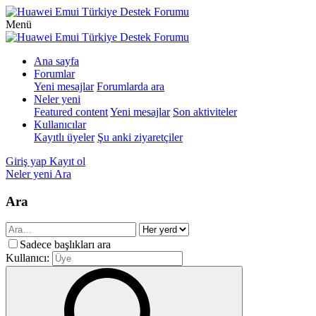
Menü
Ana sayfa
Forumlar
Yeni mesajlar
Forumlarda ara
Neler yeni
Featured content
Yeni mesajlar
Son aktiviteler
Kullanıcılar
Kayıtlı üyeler
Şu anki ziyaretçiler
Giriş yap
Kayıt ol
Neler yeni
Ara
Ara
Sadece başlıkları ara
Kullanıcı: