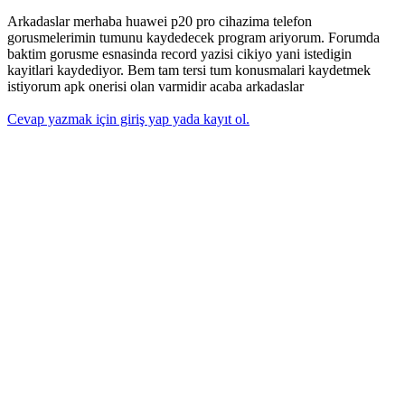
Arkadaslar merhaba huawei p20 pro cihazima telefon
gorusmelerimin tumunu kaydedecek program ariyorum. Forumda
baktim gorusme esnasinda record yazisi cikiyo yani istedigin
kayitlari kaydediyor. Bem tam tersi tum konusmalari kaydetmek
istiyorum apk onerisi olan varmidir acaba arkadaslar
Cevap yazmak için giriş yap yada kayıt ol.