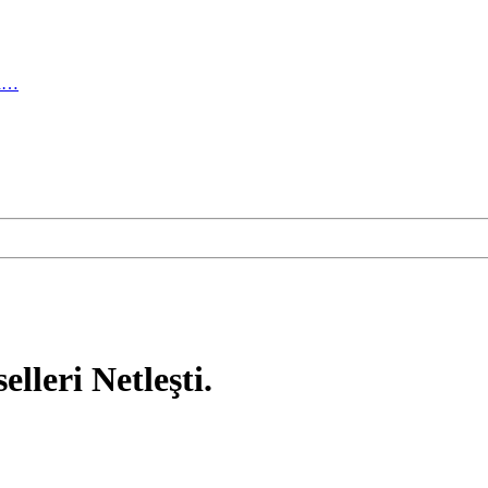
ma…
leri Netleşti.