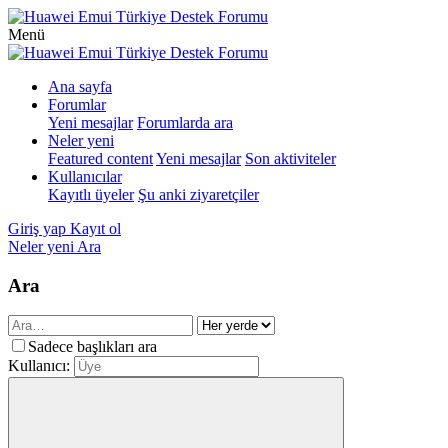
Menü
Ana sayfa
Forumlar
Yeni mesajlar
Forumlarda ara
Neler yeni
Featured content
Yeni mesajlar
Son aktiviteler
Kullanıcılar
Kayıtlı üyeler
Şu anki ziyaretçiler
Giriş yap
Kayıt ol
Neler yeni
Ara
Ara
Sadece başlıkları ara
Kullanıcı: