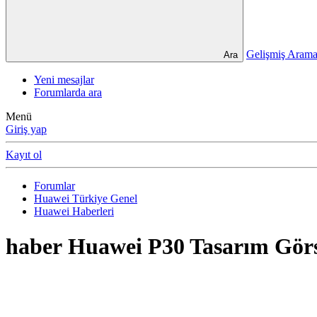
Gelişmiş Ara
Ara
Yeni mesajlar
Forumlarda ara
Menü
Giriş yap
Kayıt ol
Forumlar
Huawei Türkiye Genel
Huawei Haberleri
haber
Huawei P30 Tasarım Görsel