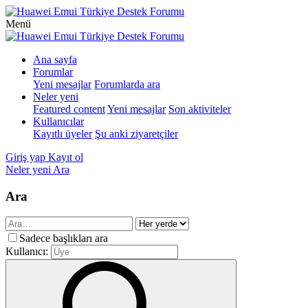
Menü
Ana sayfa
Forumlar
Yeni mesajlar
Forumlarda ara
Neler yeni
Featured content
Yeni mesajlar
Son aktiviteler
Kullanıcılar
Kayıtlı üyeler
Şu anki ziyaretçiler
Giriş yap
Kayıt ol
Neler yeni
Ara
Ara
Sadece başlıkları ara
Kullanıcı: