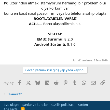
PC
Üzerinden atmak istemiyorum herhangi bir problem olur
diye korkum var
bunu en basit nasıl çözebilirim veya bu telefona sahip olupta
ROOTLAYABİLEN VARMI
ACİLL...
Bana ulaşabilirmisiniz.
SİSTEM:
EMUI Sürümü:
8.2.0
Android Sürümü:
8.1.0
Son düzenleme:
5 Tem 2019
Cevap yazmak için giriş yap yada kayıt ol.
Facebook
X
Bluesky
LinkedIn
Reddit
Pinterest
Tumblr
WhatsApp
E-posta
Li
Paylaş:
Huawei Y7
Bize ulaşın
Şartlar ve kurallar
Gizlilik politikası
Yardım
Ana sayfa
R