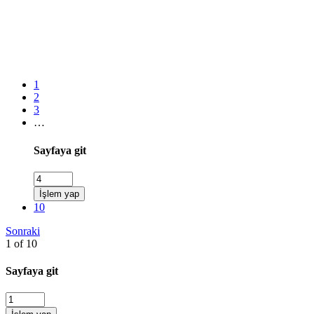
1
2
3
…
Sayfaya git
İşlem yap
10
Sonraki
1 of 10
Sayfaya git