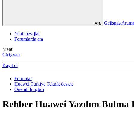
Gelişmiş Ara
Ara
Yeni mesajlar
Forumlarda ara
Menü
Giriş yap
Kayıt ol
Forumlar
Huawei Türkiye Teknik destek
Önemli İpuçları
Rehber
Huawei Yazılım Bulma 