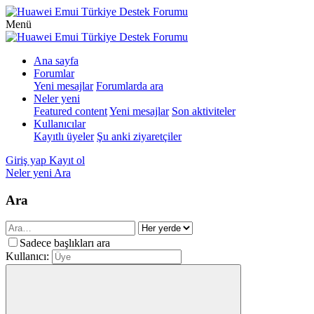
Menü
Ana sayfa
Forumlar
Yeni mesajlar
Forumlarda ara
Neler yeni
Featured content
Yeni mesajlar
Son aktiviteler
Kullanıcılar
Kayıtlı üyeler
Şu anki ziyaretçiler
Giriş yap
Kayıt ol
Neler yeni
Ara
Ara
Sadece başlıkları ara
Kullanıcı: