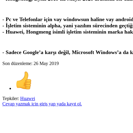
- Pc ve Telefonlar için vay windowsun haline vay androi
- İşletim sisteminin alpha, yani yazılım sürecinden geçtiği
- Huawei, Hongmeng isimli işletim sisteminin marka hakl
- Sadece Google’a karşı değil, Microsoft Windows’a da ka
Son düzenleme:
26 May 2019
Tepkiler:
Huawei
Cevap yazmak için giriş yap yada kayıt ol.