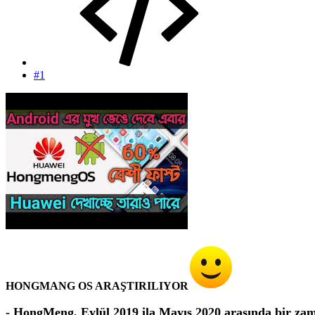
#1
HONGMANG OS ARAŞTIRILIYOR
- HongMeng, Eylül 2019 ila Mayıs 2020 arasında bir zam