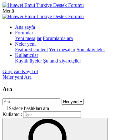
Menü
Ana sayfa
Forumlar
Yeni mesajlar
Forumlarda ara
Neler yeni
Featured content
Yeni mesajlar
Son aktiviteler
Kullanıcılar
Kayıtlı üyeler
Şu anki ziyaretçiler
Giriş yap
Kayıt ol
Neler yeni
Ara
Ara
Sadece başlıkları ara
Kullanıcı: