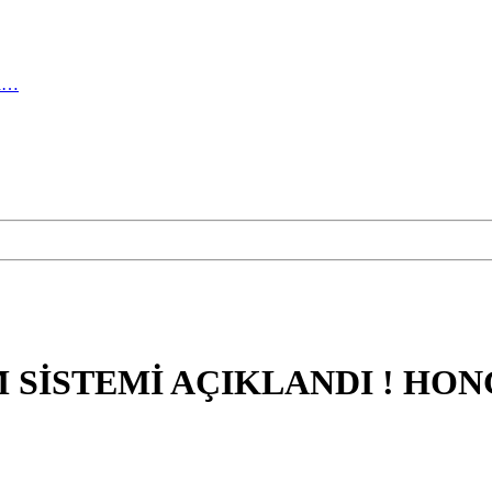
ma…
M SİSTEMİ AÇIKLANDI ! HO