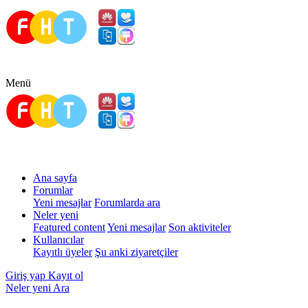
Menü
Ana sayfa
Forumlar
Yeni mesajlar
Forumlarda ara
Neler yeni
Featured content
Yeni mesajlar
Son aktiviteler
Kullanıcılar
Kayıtlı üyeler
Şu anki ziyaretçiler
Giriş yap
Kayıt ol
Neler yeni
Ara