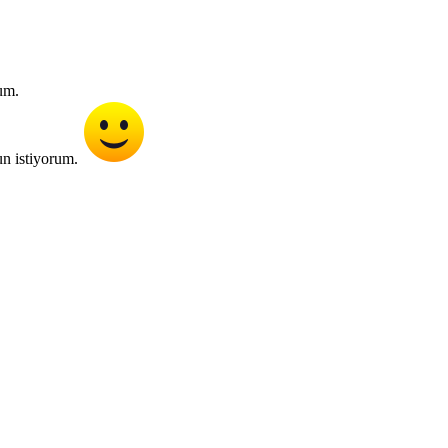
um.
un istiyorum.