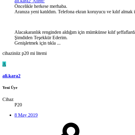
ali.kara2' Alıntı:
Öncelikle herkese merhaba.
Aranıza yeni katıldım. Telefona ekran koruyucu ve kılıf almak 
Alacakaranlık renginden aldığım için mümkünse kılıf şeffaflard
Şimdiden Teşekkür Ederim.
Genişletmek için tıkla ...
cihaziniiz p20 mi litemi
A
ali.kara2
Yeni Üye
Cihaz
P20
8 May 2019