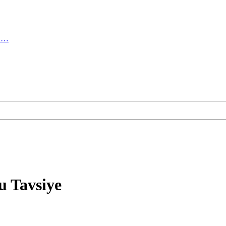
ma…
u Tavsiye