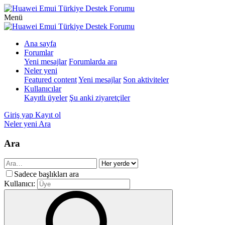
Menü
Ana sayfa
Forumlar
Yeni mesajlar
Forumlarda ara
Neler yeni
Featured content
Yeni mesajlar
Son aktiviteler
Kullanıcılar
Kayıtlı üyeler
Şu anki ziyaretçiler
Giriş yap
Kayıt ol
Neler yeni
Ara
Ara
Sadece başlıkları ara
Kullanıcı: