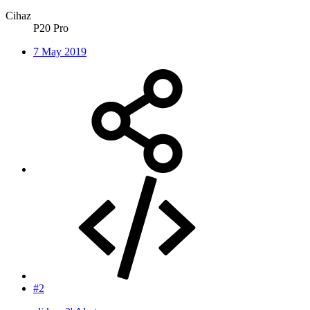
Cihaz
P20 Pro
7 May 2019
#2