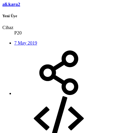
ali.kara2
Yeni Üye
Cihaz
P20
7 May 2019