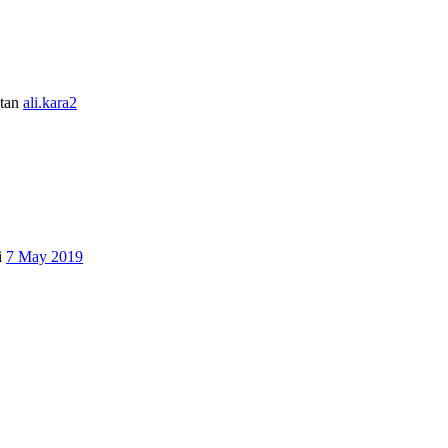
tan
ali.kara2
i
7 May 2019