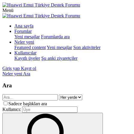
Menü
Ana sayfa
Forumlar
Yeni mesajlar
Forumlarda ara
Neler yeni
Featured content
Yeni mesajlar
Son aktiviteler
Kullanıcılar
Kayıtlı üyeler
Şu anki ziyaretçiler
Giriş yap
Kayıt ol
Neler yeni
Ara
Ara
Sadece başlıkları ara
Kullanıcı: